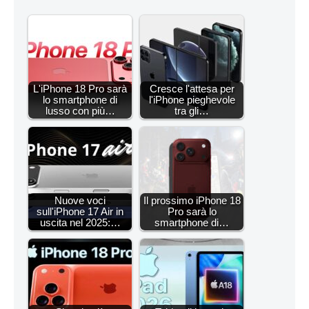
L'iPhone 18 Pro sarà
Cresce l'attesa per
lo smartphone di
l'iPhone pieghevole
lusso con più…
tra gli…
Nuove voci
Il prossimo iPhone 18
sull'iPhone 17 Air in
Pro sarà lo
uscita nel 2025:…
smartphone di…