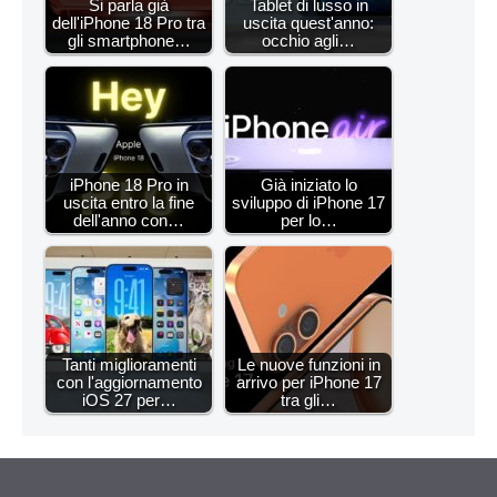
Si parla già
Tablet di lusso in
dell'iPhone 18 Pro tra
uscita quest'anno:
gli smartphone…
occhio agli…
iPhone 18 Pro in
Già iniziato lo
uscita entro la fine
sviluppo di iPhone 17
dell'anno con…
per lo…
Tanti miglioramenti
Le nuove funzioni in
con l'aggiornamento
arrivo per iPhone 17
iOS 27 per…
tra gli…