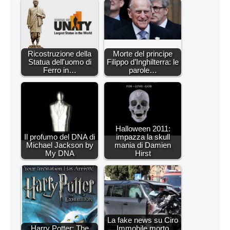
Ricostruzione della
Morte del principe
Statua dell'uomo di
Filippo d’Inghilterra: le
Ferro in…
parole…
Halloween 2011:
Il profumo del DNA di
impazza la skull
Michael Jackson by
mania di Damien
My DNA
Hirst
La fake news su Ciro
Harry Potter: The
Immobile morto