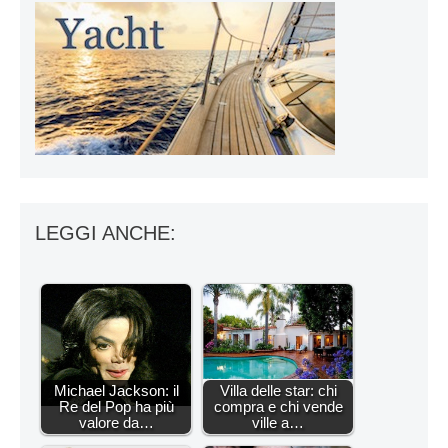
LEGGI ANCHE:
Michael Jackson: il
Villa delle star: chi
Re del Pop ha più
compra e chi vende
valore da…
ville a…