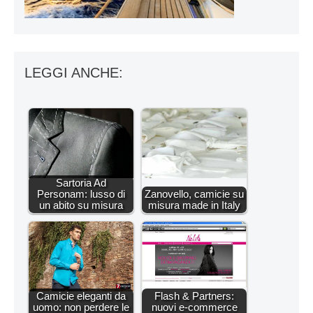
LEGGI ANCHE:
Sartoria Ad
Personam: lusso di
Zanovello, camicie su
un abito su misura
misura made in Italy
Camicie eleganti da
Flash & Partners:
uomo: non perdere le
nuovi e-commerce