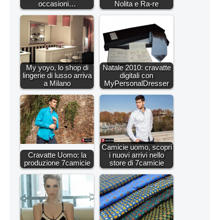
occasioni…
Nolita e Ra-re
My yoyo, lo shop di
Natale 2010: cravatte
lingerie di lusso arriva
digitali con
a Milano
MyPersonalDresser
Camicie uomo, scopri
Cravatte Uomo: la
i nuovi arrivi nello
produzione 7camicie
store di 7camicie