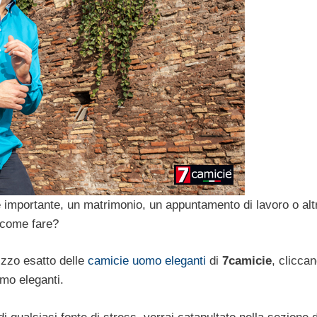
importante, un matrimonio, un appuntamento di lavoro o alt
, come fare?
izzo esatto delle
camicie uomo eleganti
di
7camicie
, clicca
mo eleganti.