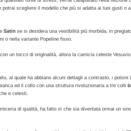
 qualsiasi fonte di stress, verrai catapultato nella sezione d
e potrai scegliere il modello che più si adatta ai tuoi gusti o a
ne
Satin
se si desidera una vestibilità più morbida, in pregiat
imi o nella variante Popeline fisso.
on un tocco di originalità, allora la camicia celeste Vesuvio
o, al quale ha abbiano alcuni dettagli a contrasto, i polsini 
 bianca ed il collo con una struttura rivoluzionaria a tre colli
b
che e celesti.
iceria di qualità, ha fatto sì che sia diventata ormai un si