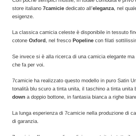
Con poche semplici mosse, in totale comodità e privo di
store italiano
7camicie
dedicato all’
eleganza
, nel qual
esigenze.
La classica camicia celeste è disponibile in tessuto fi
cotone
Oxford
, nel fresco
Popeline
con filati sottiliss
Se invece si è alla ricerca di una camicia elegante ma c
che fa per voi.
7camicie ha realizzato questo modello in puro Satin Unit
tonalità blu scuro a tinta unita, il taschino a tinta unita
down
a doppio bottone, in fantasia bianca a righe bian
La lunga esperienza di 7camicie nella produzione di cam
di garanzia.