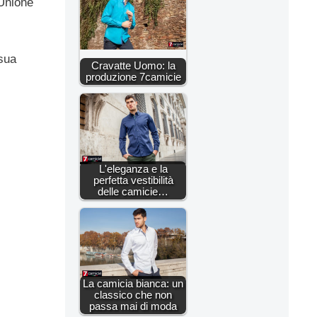
’Unione
 sua
Cravatte Uomo: la
produzione 7camicie
L'eleganza e la
perfetta vestibilità
delle camicie…
La camicia bianca: un
classico che non
passa mai di moda