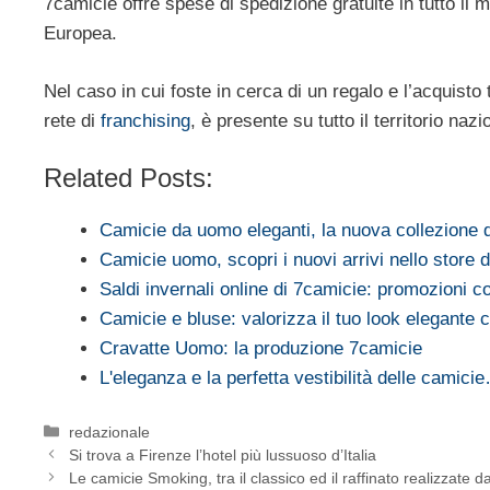
7camicie offre spese di spedizione gratuite in tutto il m
Europea.
Nel caso in cui foste in cerca di un regalo e l’acquisto
rete di
franchising
, è presente su tutto il territorio naz
Related Posts:
Camicie da uomo eleganti, la nuova collezione 
Camicie uomo, scopri i nuovi arrivi nello store 
Saldi invernali online di 7camicie: promozioni 
Camicie e bluse: valorizza il tuo look elegante
Cravatte Uomo: la produzione 7camicie
L'eleganza e la perfetta vestibilità delle camici
Categorie
redazionale
Si trova a Firenze l’hotel più lussuoso d’Italia
Le camicie Smoking, tra il classico ed il raffinato realizzate 