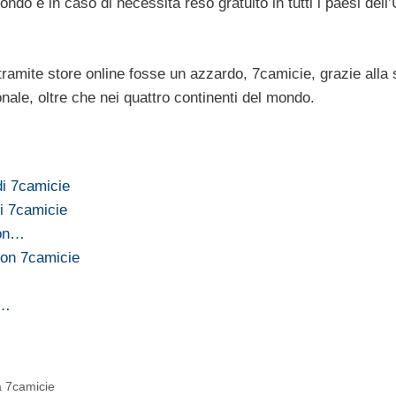
ondo e in caso di necessità reso gratuito in tutti i paesi dell
 tramite store online fosse un azzardo, 7camicie, grazie alla
ionale, oltre che nei quattro continenti del mondo.
di 7camicie
di 7camicie
con…
 con 7camicie
e…
da 7camicie