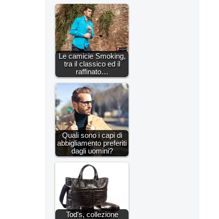
Le camicie Smoking,
tra il classico ed il
raffinato…
Quali sono i capi di
abbigliamento preferiti
dagli uomini?
Tod's, collezione