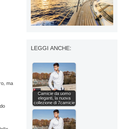
LEGGI ANCHE:
ro, ma
Camicie da uomo
eleganti, la nuova
collezione di 7camicie
ndo