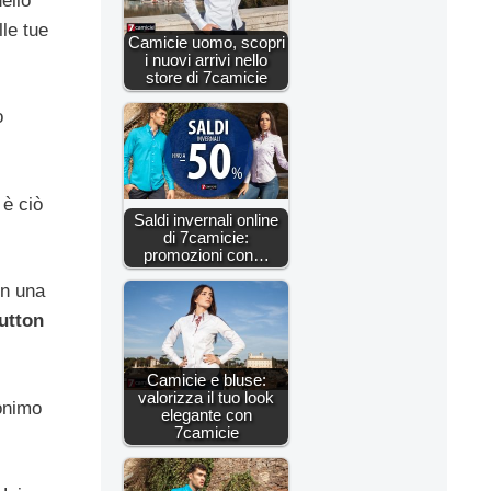
ello
lle tue
Camicie uomo, scopri
i nuovi arrivi nello
store di 7camicie
o
 è ciò
Saldi invernali online
di 7camicie:
promozioni con…
in una
utton
Camicie e bluse:
valorizza il tuo look
nonimo
elegante con
7camicie