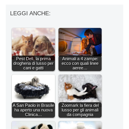
LEGGI ANCHE:
Pest Delì, la prima
Animali a 4 zampe:
drogheria di lusso per
ecco con quali linee
cani e gatti
aeree…
A San Paolo in Brasile
Zoomark la fiera del
ha aperto una nuova
lusso per gli animali
Clinica…
da compagnia