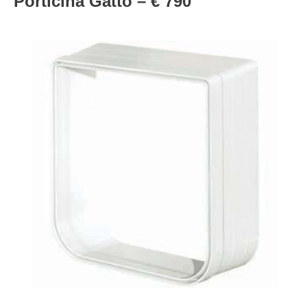
Porticina Gatto – € 790