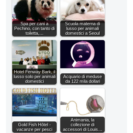
Spa per cani a
Scuola materna di
Pechino, con tanto di
lusso per animali
toiletta,…
domestici a Seoul
Hotel Fenway Bark, il
lusso solo per animali
Acquario di meduse
domestici
da 122 mila dollari
Animania, la
Gold Fish Hôtel -
collezione di
vacanze per pesci
accessori di Louis…