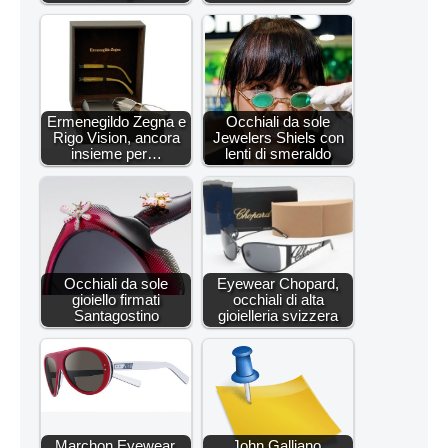
Ermenegildo Zegna e
Occhiali da sole
Rigo Vision, ancora
Jewelers Shiels con
insieme per…
lenti di smeraldo
Occhiali da sole
Eyewear Chopard,
gioiello firmati
occhiali di alta
Santagostino
gioielleria svizzera
Marchon Eyewear,
John Galliano,