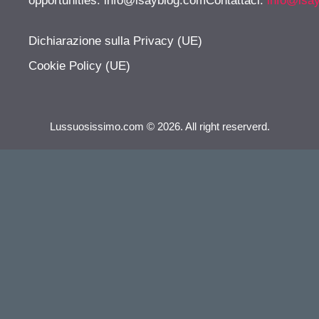
opportunities:
info@isayblog.comContattaci
:
info@isa
Dichiarazione sulla Privacy (UE)
Cookie Policy (UE)
Lussuosissimo.com © 2026. All right reserverd.