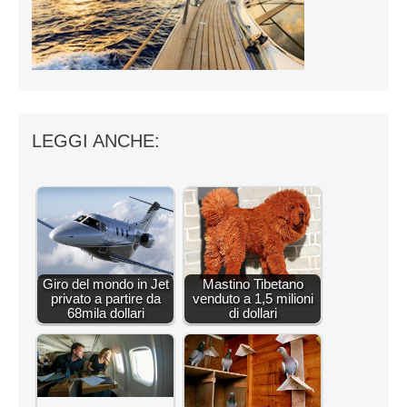
LEGGI ANCHE:
Giro del mondo in Jet
Mastino Tibetano
privato a partire da
venduto a 1,5 milioni
68mila dollari
di dollari