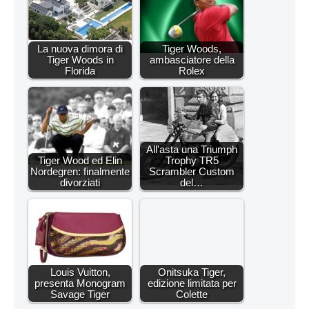
La nuova dimora di
Tiger Woods,
Tiger Woods in
ambasciatore della
Florida
Rolex
All'asta una Triumph
Tiger Wood ed Elin
Trophy TR5
Nordegren: finalmente
Scrambler Custom
divorziati
del…
Louis Vuitton,
Onitsuka Tiger,
presenta Monogram
edizione limitata per
Savage Tiger
Colette