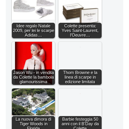
Idee regalo Natale
Colette presenta:
2009, per lei le scarpe
Yves Saint-Laurent,
Adidas…
l’Oeuvre…
Jason Wu - in vendita
Thom Browne e la
da Colette la bambola
linea di scarpe in
glamourissima
edizione limitata
La nuova dimora di
Barbie festeggia 50
Tiger Woods in
anni con il B'Day da
Florida
Colette