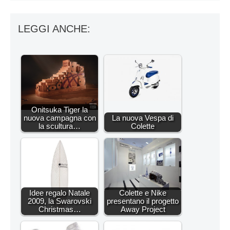
LEGGI ANCHE:
Onitsuka Tiger la
nuova campagna con
La nuova Vespa di
la scultura…
Colette
Idee regalo Natale
Colette e Nike
2009, la Swarovski
presentano il progetto
Christmas…
Away Project