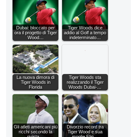
Dubai: bloccato per
Tiger Woods dice
ora il progetto di Tiger
addio al Golf a tempo
Wood…
indeterminato…
La nuova dimora di
Tiger Woods sta
Tiger Woods in
realizzando il Tiger
Florida
Woods Dubai-…
Gli atleti americani più
Divorzio record tra
ricchi secondo la
Tiger Wood e sua
rivista…
moglie Elin…