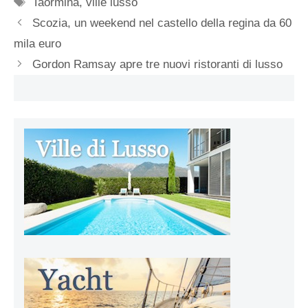
Tag
Taormina
,
ville lusso
Scozia, un weekend nel castello della regina da 60
mila euro
Gordon Ramsay apre tre nuovi ristoranti di lusso