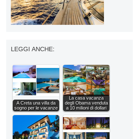
LEGGI ANCHE:
La casa vacanza
A Creta una villa da
degli Obama venduta
sogno per le vacanze
a 10 milioni di dollari