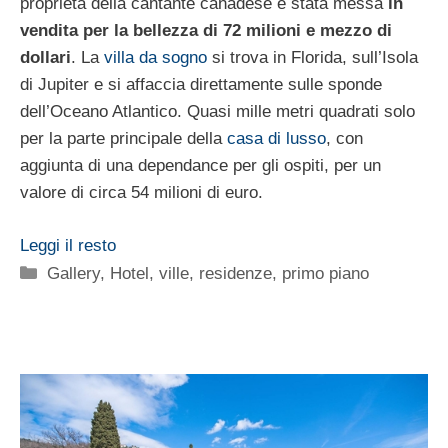
proprietà della cantante canadese è stata messa
in
vendita per la bellezza di 72 milioni e mezzo di
dollari
. La
villa da sogno
si trova in Florida, sull’Isola
di Jupiter e si affaccia direttamente sulle sponde
dell’Oceano Atlantico. Quasi mille metri quadrati solo
per la parte principale della
casa di lusso
, con
aggiunta di una dependance per gli ospiti, per un
valore di circa 54 milioni di euro.
Leggi il resto
Categorie
Gallery
,
Hotel, ville, residenze
,
primo piano