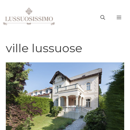
Vai
al
ME
contenuto
ville lussuose