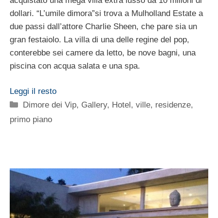
acquistato una mega villa extra lusso da 10 milioni di
dollari. “L’umile dimora”si trova a Mulholland Estate a
due passi dall’attore Charlie Sheen, che pare sia un
gran festaiolo. La villa di una delle regine del pop,
conterebbe sei camere da letto, be nove bagni, una
piscina con acqua salata e una spa.
Leggi il resto
Categorie
Dimore dei Vip
,
Gallery
,
Hotel, ville, residenze
,
primo piano