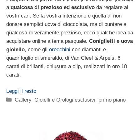
a
qualcosa di prezioso ed esclusivo
da regalare ai
vostri cari. Se la vostra intenzione è quella di non
donare semplici uova di cioccolata, ma di puntare a
qualcosa di veramente prezioso, ecco qualche idea da
acquistare online a tema pasquale.
Coniglietti e uova
gioiello
, come gli
orecchini
con diamanti e
quadrifoglio di smeraldo, di Van Cleef & Arpels. 6
carati di brillanti, chiusura a clip, realizzati in oro 18
carati.
Leggi il resto
Categorie
Gallery
,
Gioielli e Orologi esclusivi
,
primo piano