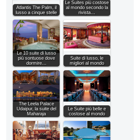
Le Suites più costose
Atlantis The Palm, il
al mondo secondo la
lusso a cinque stelle
rivista…
Le 10 suite di lusso
più sontuose dove
Suite di lusso, le
dormire…
migliori al mondo
The Leela Palace
Udaipur, la suite del
Le Suite più belle e
Maharaja
costose al mondo