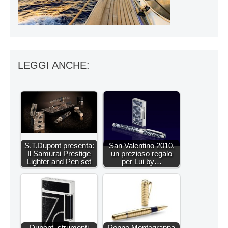
LEGGI ANCHE:
S.T.Dupont presenta:
San Valentino 2010,
Il Samurai Prestige
un prezioso regalo
Lighter and Pen set
per Lui by…
Dupont, strumenti
Penne Montegrappa