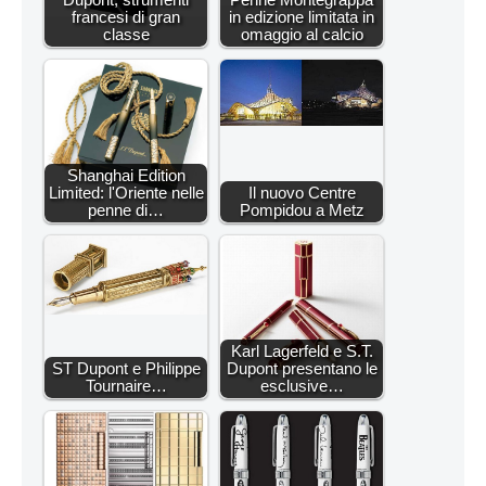
francesi di gran
in edizione limitata in
classe
omaggio al calcio
Shanghai Edition
Limited: l'Oriente nelle
Il nuovo Centre
penne di…
Pompidou a Metz
Karl Lagerfeld e S.T.
ST Dupont e Philippe
Dupont presentano le
Tournaire…
esclusive…