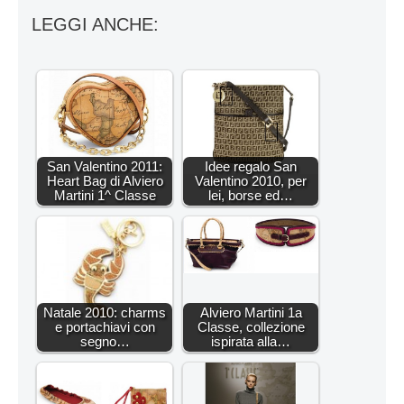
LEGGI ANCHE:
San Valentino 2011:
Idee regalo San
Heart Bag di Alviero
Valentino 2010, per
Martini 1^ Classe
lei, borse ed…
Natale 2010: charms
Alviero Martini 1a
e portachiavi con
Classe, collezione
segno…
ispirata alla…