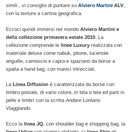
simili , vi consiglio di puntare su
Alviero Martini
ALV
,
con la texture a cartina geografica.
Eccoci quindi immersi nel mondo
Alviero Martini e
della collezione primavera estate 2010
. La
collezione comprende le
linee Luxury
realizzata con
materiale deluxe come nabuk, pitone, lucertole
anguille, camoscio e capra e spaziano da borse a
spalla a hand bag, con manici intrecciati.
La
Linea Diffusion
è caratterizzata da borse con
timbro postale, di vario colore, in tela o tela ed parti in
pelle e timbri con la scritta
Andare Lontano
Viaggiando
.
Ecco la
linea JQ
, con shoulder bag e shopping bag, la
linea Urban
con stampa elefante, la
linea Skin
gli