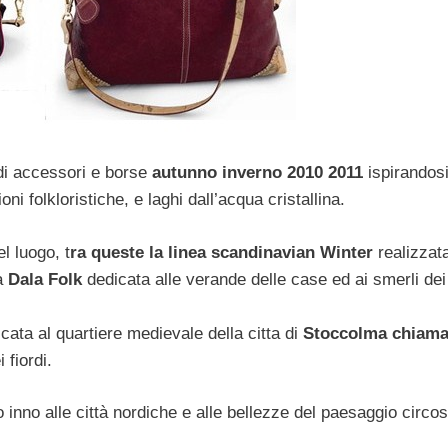
 di accessori e borse
autunno inverno 2010 2011
ispirandosi
oni folkloristiche, e laghi dall’acqua cristallina.
l luogo, t
ra queste la linea scandinavian Winter
realizzata
ea
Dala Folk
dedicata alle verande delle case ed ai smerli dei 
icata al quartiere medievale della citta di
Stoccolma chiama
 fiordi.
inno alle città nordiche e alle bellezze del paesaggio circos