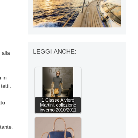
LEGGI ANCHE:
 alla
 in
tetti.
1 Classe Alviero
to
Martini, collezione
inverno 2010/2011
tante.