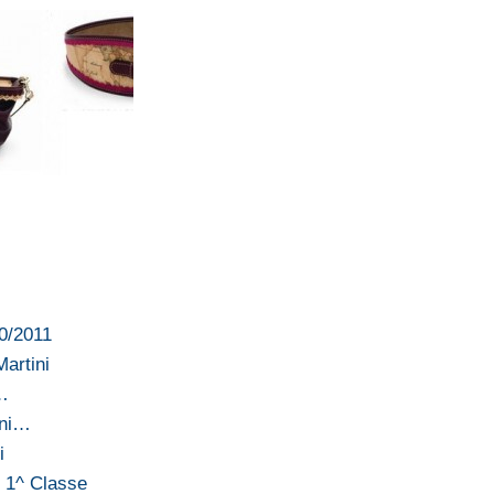
10/2011
artini
l…
ini…
i
i 1^ Classe