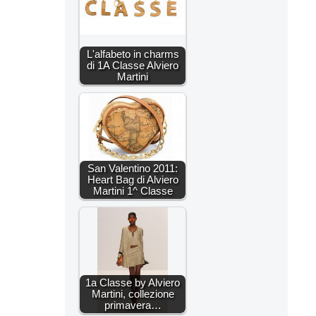
L'alfabeto in charms
di 1A Classe Alviero
Martini
San Valentino 2011:
Heart Bag di Alviero
Martini 1^ Classe
1a Classe by Alviero
Martini, collezione
primavera…