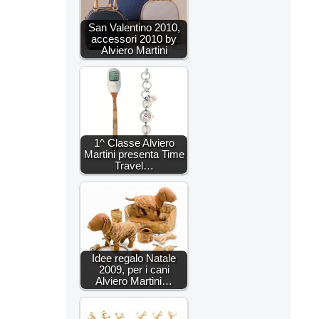
San Valentino 2010,
accessori 2010 by
Alviero Martini
1^ Classe Alviero
Martini presenta Time
Travel…
Idee regalo Natale
2009, per i cani
Alviero Martini…