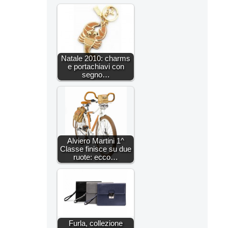
Natale 2010: charms
e portachiavi con
segno…
Alviero Martini 1^
Classe finisce su due
ruote: ecco…
Furla, collezione