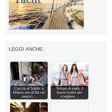
LEGGI ANCHE:
Caccia al Saldo: a
Tempo di saldi, 3
Milano ore di fila nei
buoni motivi per
negozi…
scegliere…