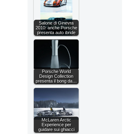
Salone di Ginevra
2010: anche Porsche
presenta auto ibride
Porsche World
Design Collection
presenta il bong da…
McLaren Arctic
Experience per
guidare sui ghiacci