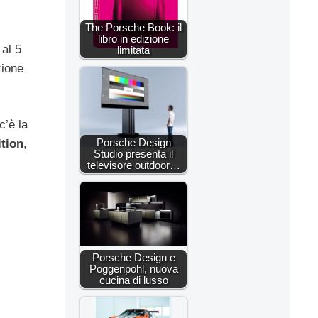
The Porsche Book: il
libro in edizione
 al 5
limitata
zione
c’è la
Porsche Design
ition
,
Studio presenta il
televisore outdoor…
Porsche Design e
Poggenpohl, nuova
cucina di lusso