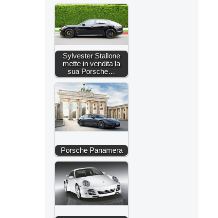
Sylvester Stallone
mette in vendita la
sua Porsche…
Porsche Panamera