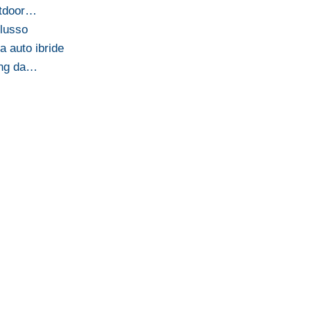
utdoor…
 lusso
 auto ibride
ong da…