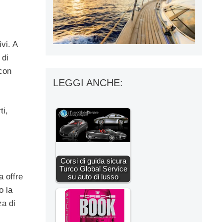
vi. A
 di
 con
LEGGI ANCHE:
ti,
Corsi di guida sicura
Turco Global Service
a offre
su auto di lusso
o la
za di