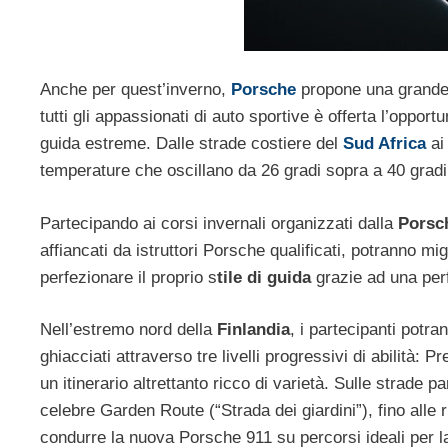
Anche per quest’inverno,
Porsche
propone una grande v
tutti gli appassionati di auto sportive è offerta l’oppor
guida estreme. Dalle strade costiere del
Sud Africa
ai 
temperature che oscillano da 26 gradi sopra a 40 gradi 
Partecipando ai corsi invernali organizzati dalla
Porsc
affiancati da istruttori Porsche qualificati, potranno m
perfezionare il proprio s
tile di guida
grazie ad una perf
Nell’estremo nord della
Finlandia
, i partecipanti potra
ghiacciati attraverso tre livelli progressivi di abilità:
un itinerario altrettanto ricco di varietà. Sulle strad
celebre Garden Route (“Strada dei giardini”), fino alle r
condurre la nuova Porsche 911 su percorsi ideali per l