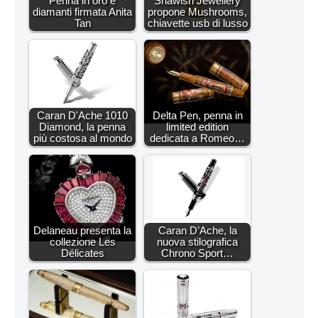
Penna in oro e
Shawish Jewellery
diamanti firmata Anita
propone Mushrooms,
Tan
chiavette usb di lusso
Caran D'Ache 1010
Delta Pen, penna in
Diamond, la penna
limited edition
più costosa al mondo
dedicata a Romeo…
Delaneau presenta la
Caran D’Ache, la
collezione Les
nuova stilografica
Délicates
Chrono Sport…