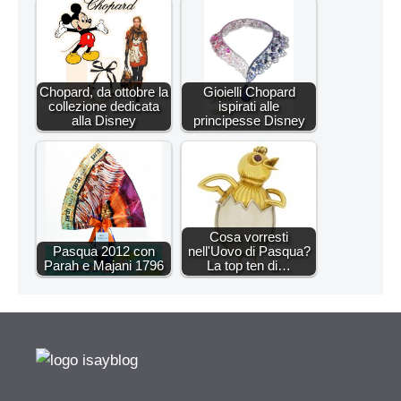
Chopard, da ottobre la
Gioielli Chopard
collezione dedicata
ispirati alle
alla Disney
principesse Disney
Cosa vorresti
Pasqua 2012 con
nell'Uovo di Pasqua?
Parah e Majani 1796
La top ten di…