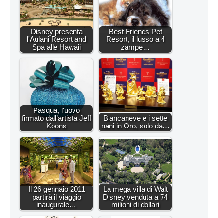
Disney presenta
Best Friends Pet
l'Aulani Resort and
Resort, il lusso a 4
Spa alle Hawaii
zampe…
Pasqua, l'uovo
firmato dall’artista Jeff
Biancaneve e i sette
Koons
nani in Oro, solo da…
Il 26 gennaio 2011
La mega villa di Walt
partirà il viaggio
Disney venduta a 74
inaugurale…
milioni di dollari