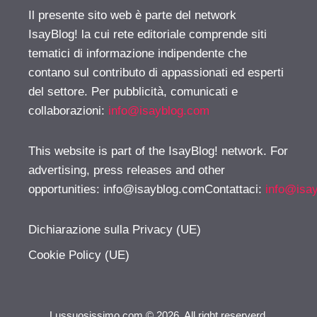
Il presente sito web è parte del network
IsayBlog! la cui rete editoriale comprende siti
tematici di informazione indipendente che
contano sul contributo di appassionati ed esperti
del settore. Per pubblicità, comunicati e
collaborazioni:
info@isayblog.com
This website is part of the IsayBlog! network. For
advertising, press releases and other
opportunities:
info@isayblog.comContattaci
:
info@isa
Dichiarazione sulla Privacy (UE)
Cookie Policy (UE)
Lussuosissimo.com © 2026. All right reserverd.