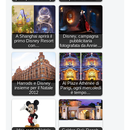
A Shanghai aprirà il
Disney, campagna
primo Disney Resort
pubblicitaria
con…
fotografata da Annie…
Harrods e Disney
Al Plaze Athénée di
insieme per il Natale
Parigi, ogni mercoledì
2012
è tempo…