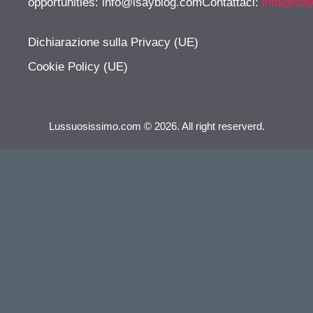
opportunities:
info@isayblog.comContattaci
:
info@isa
Dichiarazione sulla Privacy (UE)
Cookie Policy (UE)
Lussuosissimo.com © 2026. All right reserverd.