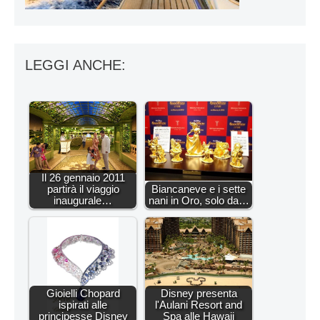
LEGGI ANCHE:
Il 26 gennaio 2011
partirà il viaggio
Biancaneve e i sette
inaugurale…
nani in Oro, solo da…
Gioielli Chopard
Disney presenta
ispirati alle
l'Aulani Resort and
principesse Disney
Spa alle Hawaii