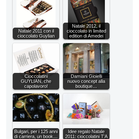
Natale 2012, il
Natale 2011 con il
cioccolato in limited
cioccolato Guylian
edition di Amedei
Cioccolatini
Damiani Gioielli
GUYLIAN, che
nuovo concept alla
capolavoro!
boutique…
Bulgari, per i 125 anni
Idee regalo Natale
di carriera, un book…
2011: cioccolatini T'A