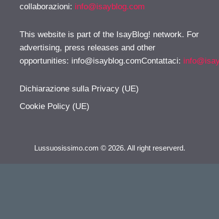
collaborazioni:
info@isayblog.com
This website is part of the IsayBlog! network. For
advertising, press releases and other
opportunities:
info@isayblog.comContattaci
:
info@isa
Dichiarazione sulla Privacy (UE)
Cookie Policy (UE)
Lussuosissimo.com © 2026. All right reserverd.