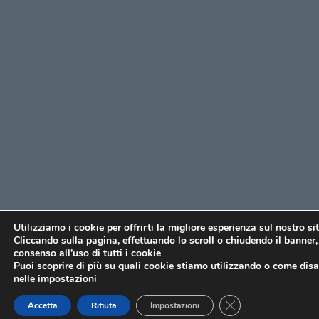
Utilizziamo i cookie per offrirti la migliore esperienza sul nostro si
Cliccando sulla pagina, effettuando lo scroll o chiudendo il banner, 
consenso all’uso di tutti i cookie
Puoi scoprire di più su quali cookie stiamo utilizzando o come disat
nelle
impostazioni
CLOSE GDPR COO
Accetta
Rifiuta
Impostazioni