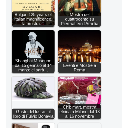
Bulgari 125 years of
Mostra del
Italian magnificence,
quattrocento su
la mostra…
Piermatteo d'Amelia
Shanghai Museum:
dal 15 gennaio al 14
Eventi e Mostre a
marzo ci sarà…
Roma
Chibimart, mostra
Gusto del lusso - il
etnica a Milano dal 13
libro di Fulvio Bonavia
al 16 novembre