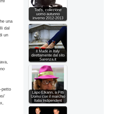
rmi
Tod's, collezione
uomo autunno
inverno 2012-2013
che una
li dal
di un
Il Made in Italy
direttamente dal sito
Sarenza.it
uava,
ono
-petto
Lapo Elkann, a Pitti
si’
Uomo con il marchio
Italia Indipendent
x,