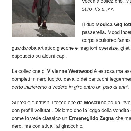
vecchia collezione. 
sarò triste..
>>.
Il duo
Modica-Gigliott
passerella. Mood ince
corpo scultoreo fanno 
guardaroba artistico giacche e maglioni oversize, gilet, c
cappuccio su alcuni capi.
La collezione di
Vivienne Westwood
è estrosa ma asso
completi in nero lucido, cavallo dei pantaloni leggerme
certo inizieremo a vedere in giro entro un paio di anni.
Surreale e british il tocco che da
Moschino
ad un inve
con profili vellutati. Diciamo che la legge della vendita
come lo vede classico un
Ermenegildo Zegna
che man
nero, ma con stivali al ginocchio.