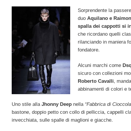
Sorprendente la passere
duo
Aquilano e Raimon
spalla dei cappotti si 
che ricordano quelli clas
rilanciando in maniera f
fondatore.
Alcuni marchi come
Dsq
sicuro con collezioni m
Roberto Cavalli
, manda
abbinamenti di colori e te
Uno stile alla
Jhonny Deep
nella
“Fabbrica di Cioccola
bastone, doppio petto con collo di pelliccia, cappelli clas
invecchiata, sulle spalle di maglioni e giacche.