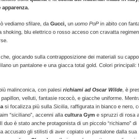
 apparenza.
ò vediamo sfilare, da
Gucci,
un
uomo PoP
in abito con fant
a shoking, blu elettrico o rosso acceso con cravatta regimen
rse.
che, giocando sulla contrapposizione dei materiali su cappot
lano un pantalone e una giacca total gold. Colori principali: 
più malinconica, con palesi
richiami ad Oscar Wilde
, è pre
 papillon, velluti, fantasie rococò, e giacche uniforme. Mentr
na
si focalizza più sulla
Sicilia
, raffigurata in bianco e nero, 
laim “siciliano”, accenni alla
cultura Gym
e spruzzi di rosa 
Il duo è stato anche protagonista di un piccolo “richiamo” di
 accusato gli stilisti di aver copiato un pantalone dalla sua