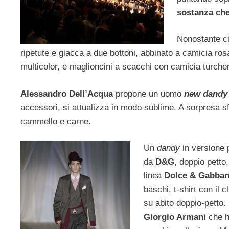
sostanza che
Nonostante ci
ripetute e giacca a due bottoni, abbinato a camicia ros
multicolor, e maglioncini a scacchi con camicia turche
Alessandro Dell’Acqua
propone un uomo
new dandy
accessori, si attualizza in modo sublime. A sorpresa sfi
cammello e carne.
Un
dandy
in versione 
da
D&G
, doppio petto,
linea
Dolce & Gabba
baschi, t-shirt con il c
su abito doppio-petto. 
Giorgio Armani
che ha