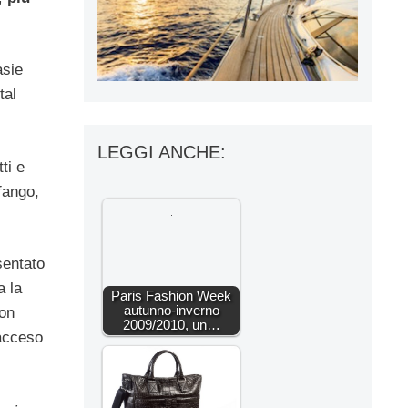
asie
tal
LEGGI ANCHE:
ti e
fango,
sentato
a la
Paris Fashion Week
autunno-inverno
con
2009/2010, un…
acceso