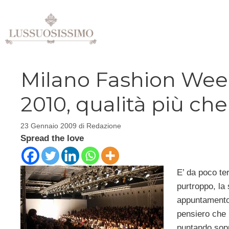
Vai
al
contenuto
Milano Fashion Wee
2010, qualità più che
23 Gennaio 2009
di
Redazione
Spread the love
E’ da poco te
purtroppo, la
appuntamento
pensiero che i
puntando sopr