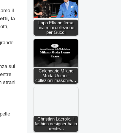
iamo il
tti, la
Lapo Elkann firma
tti,
una mini collezione
per Gucci
grande
nza sul
Calendario Milano
entre
Moda Uomo -
collezioni maschile…
n strani
pelle
Christian Lacroix, il
fashion designer ha in
mente…