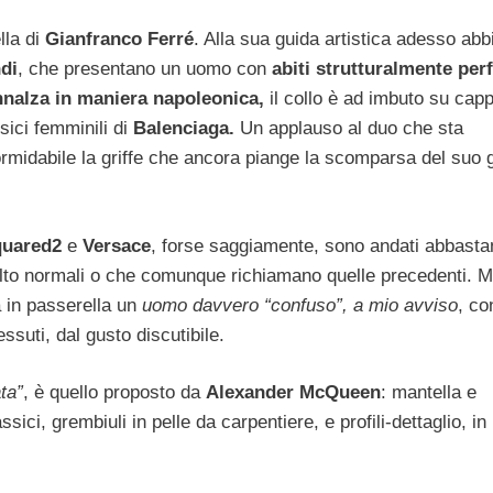
lla di
Gianfranco Ferré
. Alla sua guida artistica adesso abb
di
, che presentano un uomo con
abiti strutturalmente perfe
innalza in maniera napoleonica,
il collo è ad imbuto su cappo
sici femminili di
Balenciaga.
Un applauso al duo che sta
ormidabile la griffe che ancora piange la scomparsa del suo 
uared2
e
Versace
, forse saggiamente, sono andati abbasta
olto normali o che comunque richiamano quelle precedenti. M
 in passerella un
uomo davvero “confuso”, a mio avviso
, co
ssuti, dal gusto discutibile.
ta”
, è quello proposto da
Alexander McQueen
: mantella e
sici, grembiuli in pelle da carpentiere, e profili-dettaglio, in 