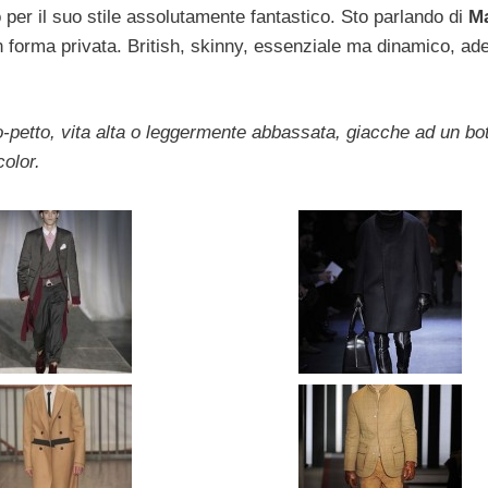
o per il suo stile assolutamente fantastico. Sto parlando di
Ma
n forma privata. British, skinny, essenziale ma dinamico, ad
o-petto, vita alta o leggermente abbassata, giacche ad un bo
olor.