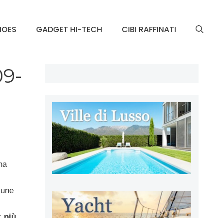
HOES
GADGET HI-TECH
CIBI RAFFINATI
09-
ha
mune
;
più