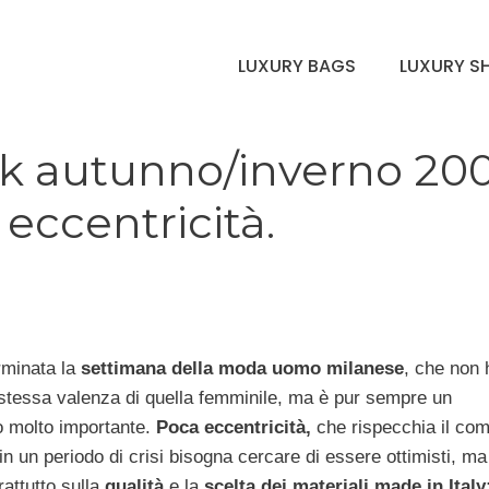
LUXURY BAGS
LUXURY S
k autunno/inverno 20
 eccentricità.
rminata la
settimana della moda uomo milanese
, che non 
 stessa valenza di quella femminile, ma è pur sempre un
 molto importante.
Poca eccentricità,
che rispecchia il co
n un periodo di crisi bisogna cercare di essere ottimisti, ma
attutto sulla
qualità
e la
scelta dei materiali made in Italy