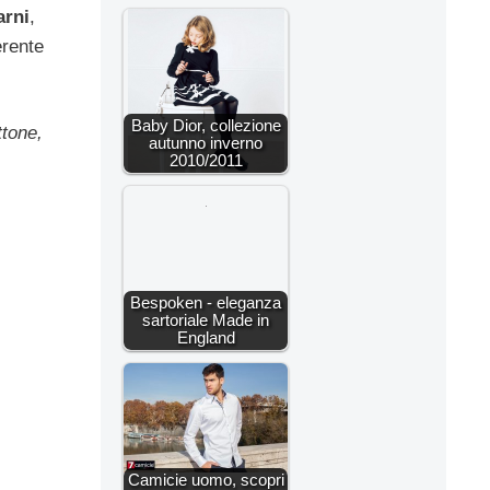
rni
,
erente
Baby Dior, collezione
ttone,
autunno inverno
2010/2011
Bespoken - eleganza
sartoriale Made in
England
Camicie uomo, scopri