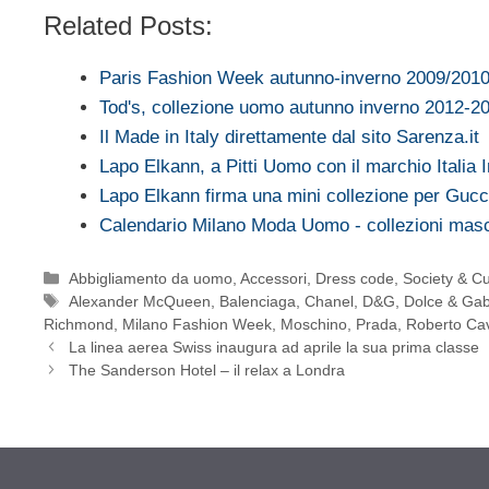
Related Posts:
Paris Fashion Week autunno-inverno 2009/201
Tod's, collezione uomo autunno inverno 2012-2
Il Made in Italy direttamente dal sito Sarenza.it
Lapo Elkann, a Pitti Uomo con il marchio Italia 
Lapo Elkann firma una mini collezione per Gucc
Calendario Milano Moda Uomo - collezioni mas
Categorie
Abbigliamento da uomo
,
Accessori
,
Dress code
,
Society & Cu
Tag
Alexander McQueen
,
Balenciaga
,
Chanel
,
D&G
,
Dolce & Ga
Richmond
,
Milano Fashion Week
,
Moschino
,
Prada
,
Roberto Cav
La linea aerea Swiss inaugura ad aprile la sua prima classe
The Sanderson Hotel – il relax a Londra