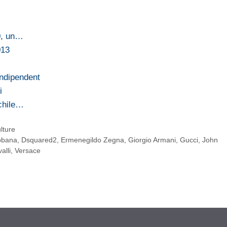
0, un…
013
Indipendent
i
chile…
lture
bbana
,
Dsquared2
,
Ermenegildo Zegna
,
Giorgio Armani
,
Gucci
,
John
alli
,
Versace