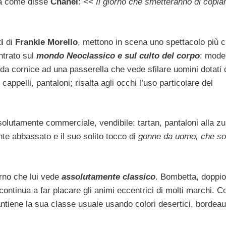
Ma come disse
Chanel
: <<
Il giorno che smetteranno di copia
i
di
Frankie Morello
, mettono in scena uno spettacolo più 
ntrato sul
mondo Neoclassico e sul culto del corpo
: model
da cornice ad una passerella che vede sfilare uomini dotati 
appelli, pantaloni; risalta agli occhi l’uso particolare del
lutamente commerciale, vendibile: tartan, pantaloni alla z
nte abbassato e il suo solito tocco di
gonne da uomo, che s
rno che lui vede
assolutamente classico
. Bombetta, doppio
 continua a far placare gli animi eccentrici di molti marchi. Co
tiene la sua classe usuale usando colori desertici, bordeau