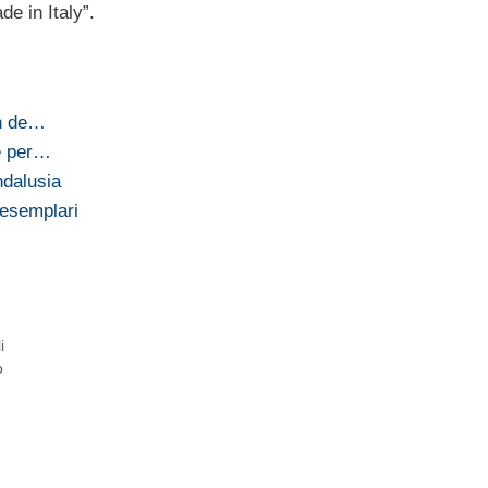
e in Italy”.
on de…
e per…
ndalusia
 esemplari
i
o