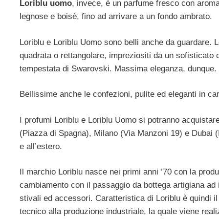
Loriblu uomo
, invece, è un parfume fresco con aroma
legnose e boisè, fino ad arrivare a un fondo ambrato.
Loriblu e Loriblu Uomo sono belli anche da guardare. Le 
quadrata o rettangolare, impreziositi da un sofisticato c
tempestata di Swarovski. Massima eleganza, dunque.
Bellissime anche le confezioni, pulite ed eleganti in ca
I profumi Loriblu e Loriblu Uomo si potranno acquistare
(Piazza di Spagna), Milano (Via Manzoni 19) e Dubai (M
e all’estero.
Il marchio Loriblu nasce nei primi anni ’70 con la produ
cambiamento con il passaggio da bottega artigiana ad i
stivali ed accessori. Caratteristica di Loriblu è quindi i
tecnico alla produzione industriale, la quale viene rea