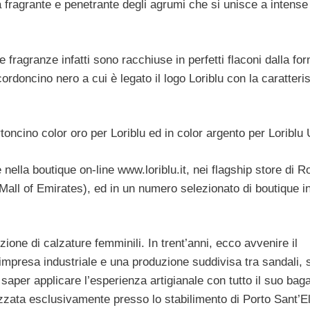
 fragrante e penetrante degli agrumi che si unisce a intense
fragranze infatti sono racchiuse in perfetti flaconi dalla fo
ordoncino nero a cui è legato il logo Loriblu con la caratteris
rtoncino color oro per Loriblu ed in color argento per Loribl
 nella boutique on-line www.loriblu.it, nei flagship store di 
all of Emirates), ed in un numero selezionato di boutique in 
zione di calzature femminili. In trent’anni, ecco avvenire il
mpresa industriale e una produzione suddivisa tra sandali, 
l saper applicare l’esperienza artigianale con tutto il suo baga
lizzata esclusivamente presso lo stabilimento di Porto Sant’El