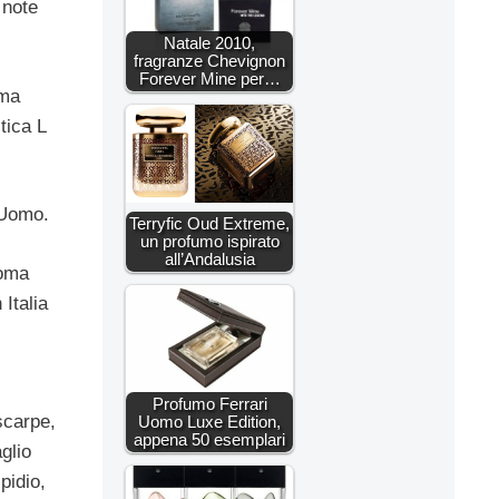
 note
Natale 2010,
fragranze Chevignon
Forever Mine per…
rma
tica L
u Uomo.
Terryfic Oud Extreme,
un profumo ispirato
all’Andalusia
Roma
Italia
Profumo Ferrari
scarpe,
Uomo Luxe Edition,
appena 50 esemplari
glio
pidio,