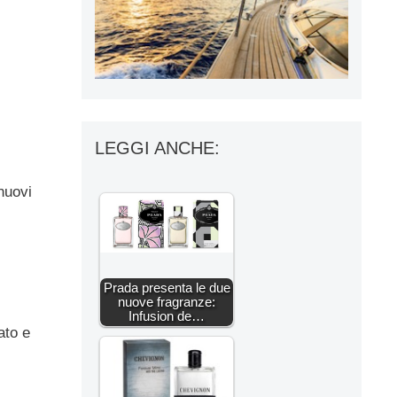
LEGGI ANCHE:
nuovi
Prada presenta le due
nuove fragranze:
Infusion de…
ato e