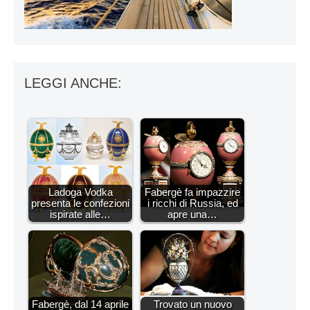
LEGGI ANCHE:
Ladoga Vodka
Fabergè fa impazzire
presenta le confezioni
i ricchi di Russia, ed
ispirate alle…
apre una…
Fabergè, dal 14 aprile
Trovato un nuovo