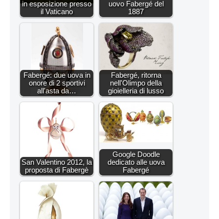
in esposizione presso
uovo Fabergé del
il Vaticano
1887
Fabergé: due uova in
Fabergé, ritorna
onore di 2 sportivi
nell'Olimpo della
all'asta da…
gioielleria di lusso
Google Doodle
San Valentino 2012, la
dedicato alle uova
proposta di Fabergè
Fabergé