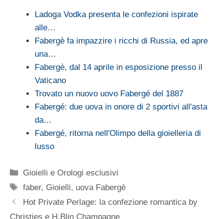
Ladoga Vodka presenta le confezioni ispirate
alle…
Fabergè fa impazzire i ricchi di Russia, ed apre
una…
Fabergè, dal 14 aprile in esposizione presso il
Vaticano
Trovato un nuovo uovo Fabergé del 1887
Fabergé: due uova in onore di 2 sportivi all'asta
da…
Fabergé, ritorna nell'Olimpo della gioielleria di
lusso
Categorie
Gioielli e Orologi esclusivi
Tag
faber
,
Gioielli
,
uova Fabergè
Hot Private Perlage: la confezione romantica by
Christies e H.Blin Champagne