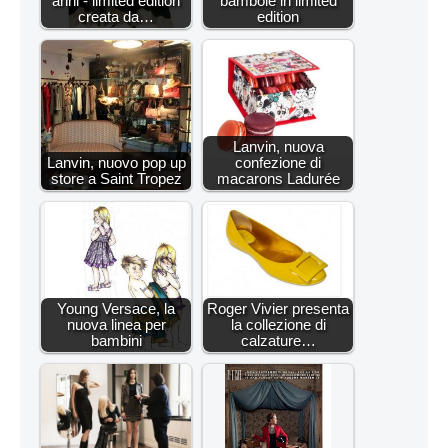
anni - limited edition
bambole in limited
creata da…
edition
Lanvin, nuova
Lanvin, nuovo pop up
confezione di
store a Saint Tropez
macarons Ladurée
Young Versace, la
Roger Vivier presenta
nuova linea per
la collezione di
bambini
calzature…