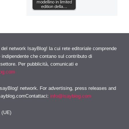
modellino in limited
edition della…
e del network IsayBlog! la cui rete editoriale comprende
e indipendente che contano sul contributo di
 settore. Per pubblicità, comunicati e
log.com
 IsayBlog! network. For advertising, press releases and
sayblog.comContattaci
:
info@isayblog.com
y (UE)