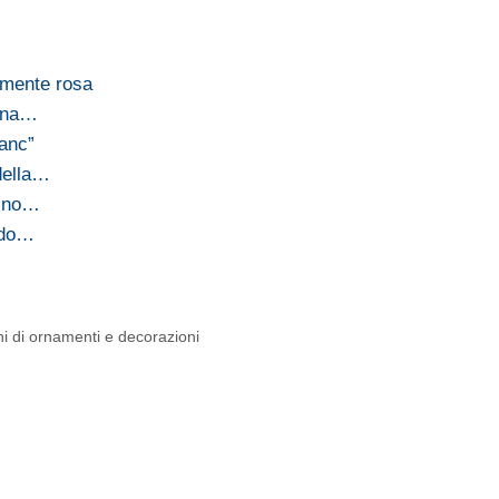
amente rosa
 una…
lanc”
della…
rino…
ondo…
ni di ornamenti e decorazioni