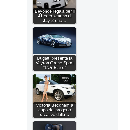
Beyonce regala per il
41 compleanno di
Jay-Z una…
Bugatti presenta la
Veyron Grand Sport
“L’Or Blanc”
Victoria Beckham a
capo del progetto
creativo della…