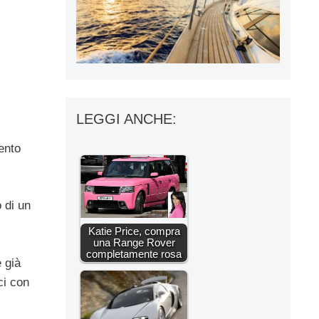
LEGGI ANCHE:
ento
 di un
Katie Price, compra
una Range Rover
completamente rosa
 già
ci con