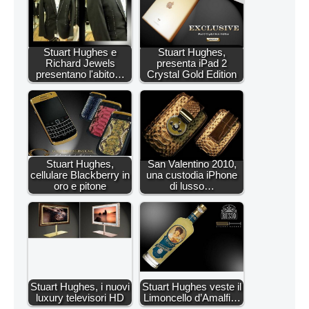
Stuart Hughes e
Stuart Hughes,
Richard Jewels
presenta iPad 2
presentano l'abito…
Crystal Gold Edition
Stuart Hughes,
San Valentino 2010,
cellulare Blackberry in
una custodia iPhone
oro e pitone
di lusso…
Stuart Hughes, i nuovi
Stuart Hughes veste il
luxury televisori HD
Limoncello d’Amalfi…