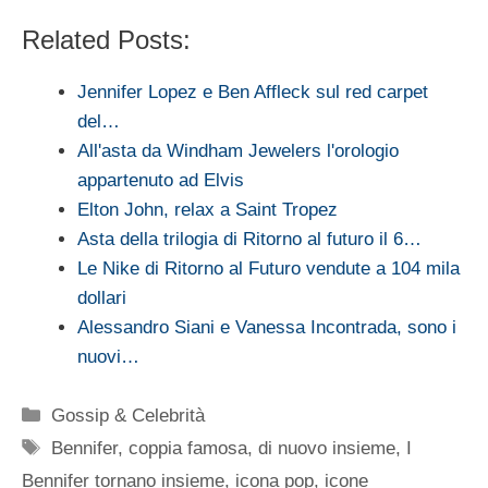
Related Posts:
Jennifer Lopez e Ben Affleck sul red carpet
del…
All'asta da Windham Jewelers l'orologio
appartenuto ad Elvis
Elton John, relax a Saint Tropez
Asta della trilogia di Ritorno al futuro il 6…
Le Nike di Ritorno al Futuro vendute a 104 mila
dollari
Alessandro Siani e Vanessa Incontrada, sono i
nuovi…
Categorie
Gossip & Celebrità
Tag
Bennifer
,
coppia famosa
,
di nuovo insieme
,
I
Bennifer tornano insieme
,
icona pop
,
icone