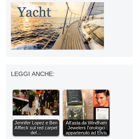
LEGGI ANCHE:
Jennifer Lopez e Ben
All'asta da Windham
Affleck sul red carpet
Jewelers l'orologio
del…
appartenuto ad Elvis