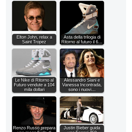
Elton John, relax a
Asta della trilogia di
Saint Tropez
Ritorno al futuro il 6…
Le Nike di Ritorno al
Alessandro Siani e
Futuro vendute a 104
Vanessa Incontrada,
mila dollari
sono i nuovi…
Renzo Russo prepara
Justin Bieber guida