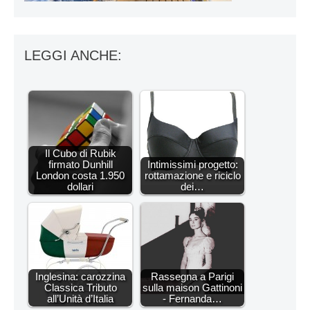
LEGGI ANCHE:
Il Cubo di Rubik
firmato Dunhill
Intimissimi progetto:
London costa 1.950
rottamazione e riciclo
dollari
dei…
Inglesina: carozzina
Rassegna a Parigi
Classica Tributo
sulla maison Gattinoni
all’Unità d’Italia
- Fernanda…