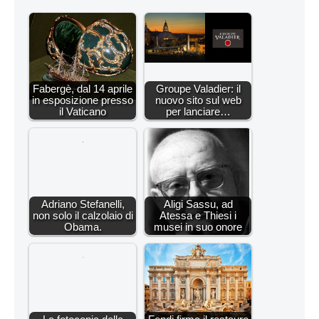
Fabergè, dal 14 aprile
Groupe Valadier: il
in esposizione presso
nuovo sito sul web
il Vaticano
per lanciare…
Adriano Stefanelli,
Aligi Sassu, ad
non solo il calzolaio di
Atessa e Thiesi i
Obama.
musei in suo onore