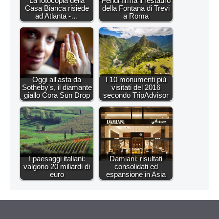
La fotocopia della
Fendi firma il restauro
Casa Bianca risiede
della Fontana di Trevi
ad Atlanta -…
a Roma
Oggi all'asta da
I 10 monumenti più
Sotheby's, il diamante
visitati del 2016
giallo Cora Sun Drop
secondo TripAdvisor
I paesaggi italiani:
Damiani: risultati
valgono 20 miliardi di
consolidati ed
euro
espansione in Asia