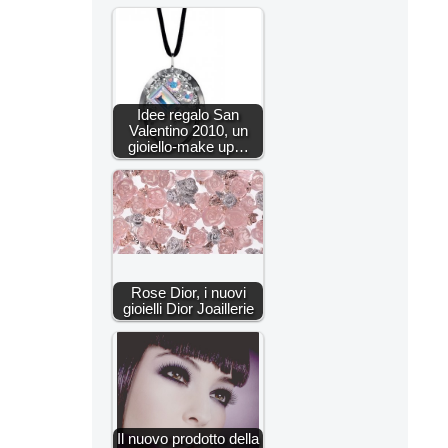
Idee regalo San
Valentino 2010, un
gioiello-make up…
Rose Dior, i nuovi
gioielli Dior Joaillerie
Il nuovo prodotto della