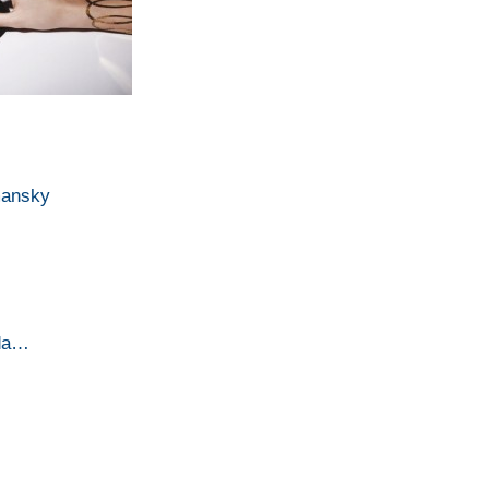
mansky
…
 da…