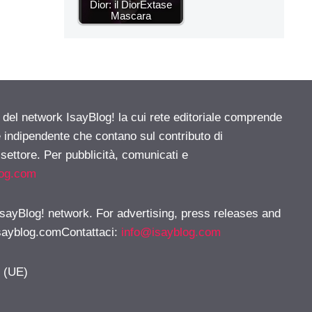
Dior: il DiorExtase
Mascara
e del network IsayBlog! la cui rete editoriale comprende
e indipendente che contano sul contributo di
 settore. Per pubblicità, comunicati e
log.com
 IsayBlog! network. For advertising, press releases and
sayblog.comContattaci
:
info@isayblog.com
y (UE)