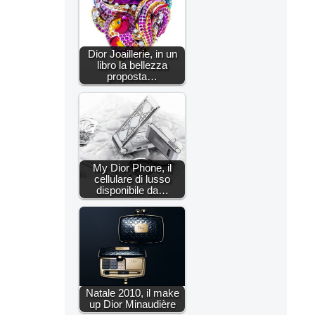
Dior Joaillerie, in un
libro la bellezza
proposta…
My Dior Phone, il
cellulare di lusso
disponibile da…
Natale 2010, il make
up Dior Minaudière