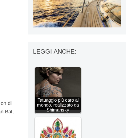
LEGGI ANCHE:
Tatuaggio più caro al
son di
mondo, realizzato da
Shimansky
an Bal,