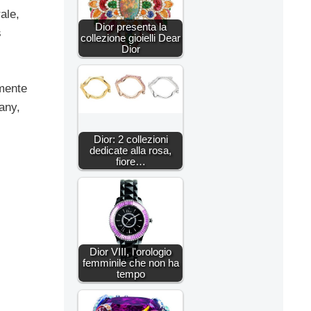
rale,
Dior presenta la
s
collezione gioielli Dear
Dior
amente
any,
Dior: 2 collezioni
dedicate alla rosa,
fiore…
Dior VIII, l'orologio
femminile che non ha
tempo