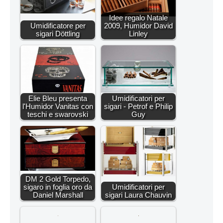
Idee regalo Natale
Umidificatore per
2009, Humidor David
sigari Döttling
Linley
Elie Bleu presenta
Umidificatori per
l'Humidor Vanitas con
sigari - Petrof e Philip
teschi e swarovski
Guy
DM 2 Gold Torpedo,
sigaro in foglia oro da
Umidificatori per
Daniel Marshall
sigari Laura Chauvin