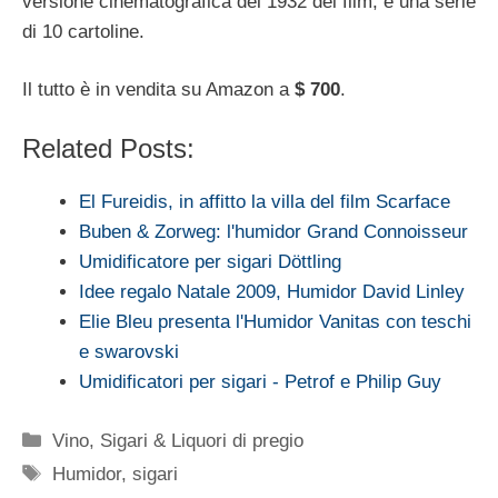
versione cinematografica del 1932 del film, e una serie
di 10 cartoline.
Il tutto è in vendita su Amazon a
$ 700
.
Related Posts:
El Fureidis, in affitto la villa del film Scarface
Buben & Zorweg: l'humidor Grand Connoisseur
Umidificatore per sigari Döttling
Idee regalo Natale 2009, Humidor David Linley
Elie Bleu presenta l'Humidor Vanitas con teschi
e swarovski
Umidificatori per sigari - Petrof e Philip Guy
Categorie
Vino, Sigari & Liquori di pregio
Tag
Humidor
,
sigari