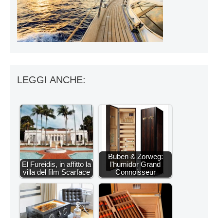
LEGGI ANCHE:
Buben & Zorweg:
El Fureidis, in affitto la
l'humidor Grand
villa del film Scarface
Connoisseur