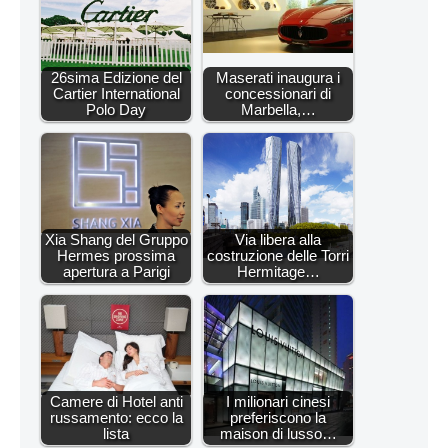
26sima Edizione del
Maserati inaugura i
Cartier International
concessionari di
Polo Day
Marbella,…
Xia Shang del Gruppo
Via libera alla
Hermes prossima
costruzione delle Torri
apertura a Parigi
Hermitage…
Camere di Hotel anti
I milionari cinesi
russamento: ecco la
preferiscono la
lista
maison di lusso…