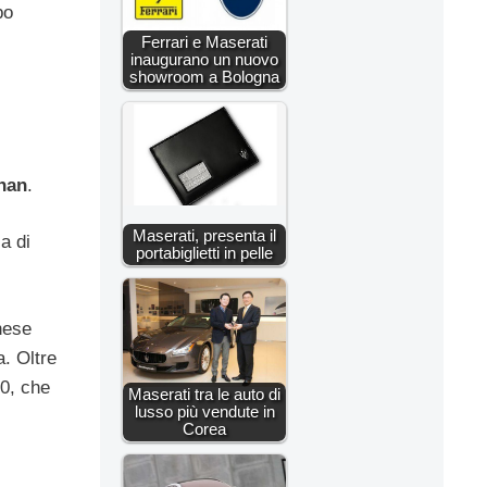
po
Ferrari e Maserati
inaugurano un nuovo
showroom a Bologna
han
.
Maserati, presenta il
a di
portabiglietti in pelle
nese
a. Oltre
10, che
Maserati tra le auto di
lusso più vendute in
Corea