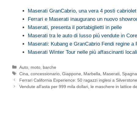
Maserati GranCabrio, una vera 4 posti cabriole
Ferrari e Maserati inaugurano un nuovo showr
Maserati, presenta il portabiglietti in pelle
Maserati tra le auto di lusso più vendute in Cor
Maserati: Kubang e GranCabrio Fendi regine a 
Maserati Winter Tour nelle più affascinanti loca
Categorie
Auto, moto, barche
Tag
Cina
,
concessionario
,
Giappone
,
Marbella
,
Maserati
,
Spagn
Ferrari California Experience: 50 ragazzi inglesi a Silverston
Vendute all’asta per 999 mila dollari, le maschere in latti