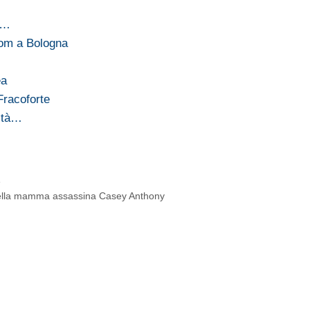
t…
oom a Bologna
ea
Fracoforte
lità…
a
e
ce della mamma assassina Casey Anthony