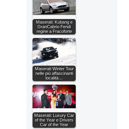
Maserati: Kubang e
GranCabrio Fendi
regine a Fracoforte
Maserati Winter Tour
nelle più affascinanti
località…
Maserati: Luxury Car
of the Year e Drivers
Car of the Year