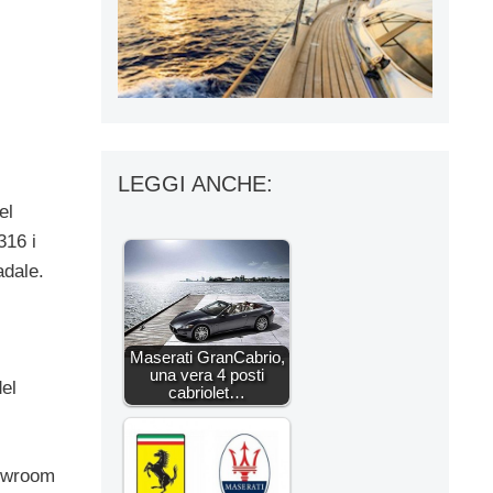
LEGGI ANCHE:
el
316 i
adale.
Maserati GranCabrio,
una vera 4 posti
del
cabriolet…
howroom