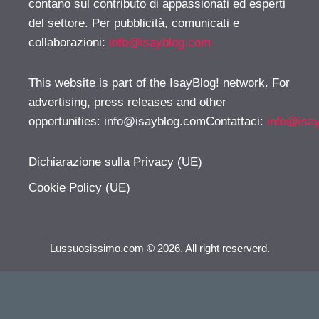
contano sul contributo di appassionati ed esperti
del settore. Per pubblicità, comunicati e
collaborazioni:
info@isayblog.com
This website is part of the IsayBlog! network. For
advertising, press releases and other
opportunities:
info@isayblog.comContattaci
:
info@isa
Dichiarazione sulla Privacy (UE)
Cookie Policy (UE)
Lussuosissimo.com © 2026. All right reserverd.