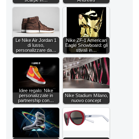
Le Nike Air Jordan 1
Nike ZF-1 American
di lusso,
Eagle Snowboard: gli
personalizzare da…
stivali in…
Idee regalo: Nike
personalizzate in
Nike Stadium Milano,
partnership con…
nuovo concept