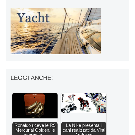
LEGGI ANCHE:
Ronaldo riceve le R9
La Nike presenta i
Mercurial Golden, le
cani realizzati da Vinti
scarpe in…
Andrews