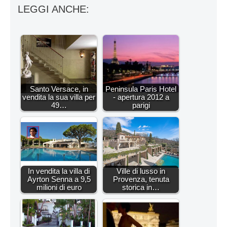
LEGGI ANCHE:
Santo Versace, in
Peninsula Paris Hotel
vendita la sua villa per
- apertura 2012 a
49…
parigi
In vendita la villa di
Ville di lusso in
Ayrton Senna a 9,5
Provenza, tenuta
milioni di euro
storica in…