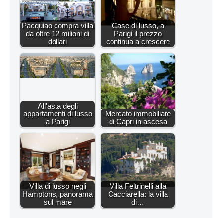
Pacquiao compra villa
Case di lusso, a
da oltre 12 milioni di
Parigi il prezzo
dollari
continua a crescere
All'asta degli
appartamenti di lusso
Mercato immobiliare
a Parigi
di Capri in ascesa
Villa di lusso negli
Villa Feltrinelli alla
Hamptons, panorama
Cacciarella: la villa
sul mare
di…