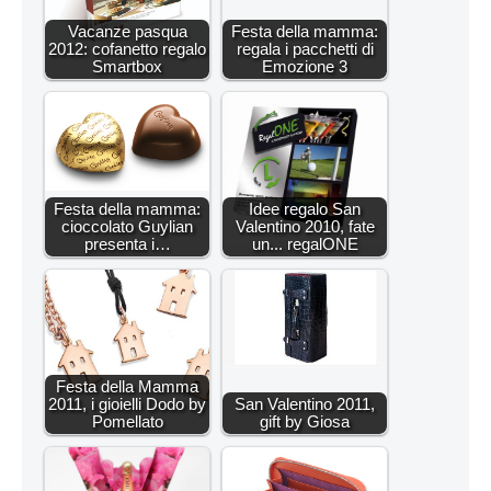
Vacanze pasqua
Festa della mamma:
2012: cofanetto regalo
regala i pacchetti di
Smartbox
Emozione 3
Festa della mamma:
Idee regalo San
cioccolato Guylian
Valentino 2010, fate
presenta i…
un... regalONE
Festa della Mamma
2011, i gioielli Dodo by
San Valentino 2011,
Pomellato
gift by Giosa