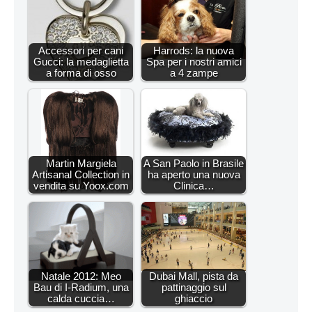
Accessori per cani
Harrods: la nuova
Gucci: la medaglietta
Spa per i nostri amici
a forma di osso
a 4 zampe
Martin Margiela
A San Paolo in Brasile
Artisanal Collection in
ha aperto una nuova
vendita su Yoox.com
Clinica…
Natale 2012: Meo
Dubai Mall, pista da
Bau di I-Radium, una
pattinaggio sul
calda cuccia…
ghiaccio