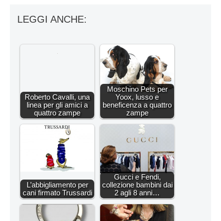
LEGGI ANCHE:
Moschino Pets per
Roberto Cavalli, una
Yoox, lusso e
linea per gli amici a
beneficenza a quattro
quattro zampe
zampe
Gucci e Fendi,
L’abbigliamento per
collezione bambini dai
cani firmato Trussardi
2 agli 8 anni…