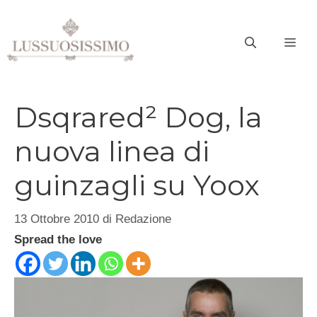
Vai
al
ME
contenuto
Dsqrared² Dog, la
nuova linea di
guinzagli su Yoox
13 Ottobre 2010
di
Redazione
Spread the love