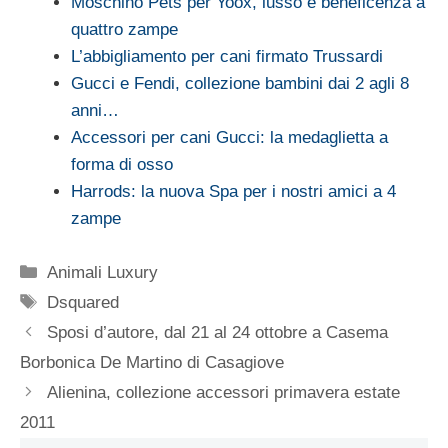
Moschino Pets per Yoox, lusso e beneficenza a
quattro zampe
L’abbigliamento per cani firmato Trussardi
Gucci e Fendi, collezione bambini dai 2 agli 8
anni…
Accessori per cani Gucci: la medaglietta a
forma di osso
Harrods: la nuova Spa per i nostri amici a 4
zampe
Categorie
Animali Luxury
Tag
Dsquared
Sposi d’autore, dal 21 al 24 ottobre a Casema
Borbonica De Martino di Casagiove
Alienina, collezione accessori primavera estate
2011