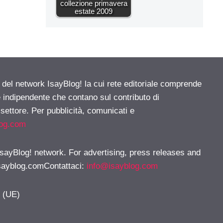
collezione primavera
estate 2009
e del network IsayBlog! la cui rete editoriale comprende
e indipendente che contano sul contributo di
 settore. Per pubblicità, comunicati e
log.com
 IsayBlog! network. For advertising, press releases and
sayblog.comContattaci
:
info@isayblog.com
y (UE)