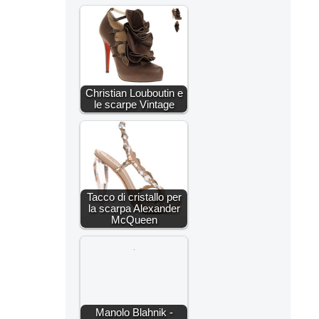
Christian Louboutin e
le scarpe Vintage
Tacco di cristallo per
la scarpa Alexander
McQueen
Manolo Blahnik -