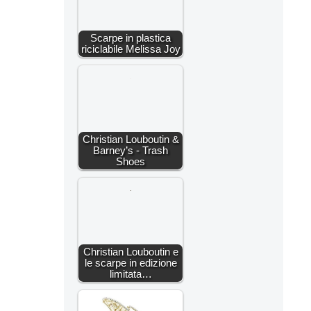
Scarpe in plastica
riciclabile Melissa Joy
Christian Louboutin &
Barney’s - Trash
Shoes
Christian Louboutin e
le scarpe in edizione
limitata…