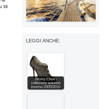
 di
da
15
LEGGI ANCHE:
Jimmy Choo -
collezione autunno
inverno 2009/2010