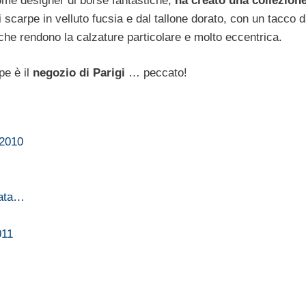
ome designer di borse fantastiche,
ha creato una collezione
 scarpe in velluto fucsia e dal tallone dorato, con un tacco 
 che rendono la calzature particolare e molto eccentrica.
pe è il
negozio di Parigi
… peccato!
/2010
tata…
011