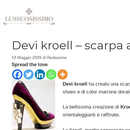
Vai
al
contenuto
Devi kroell – scarpa
19 Maggio 2009
di
Redazione
Spread the love
Devi kroell
ha creato una scarpa
shoes e di color marrone dorato
La bellissima creazione di
Kroe
orientaleggianti e raffinate.