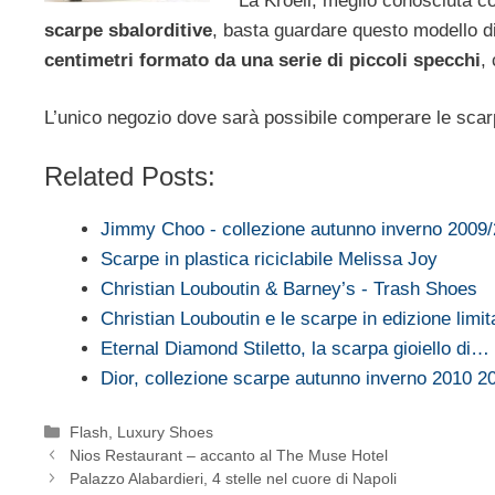
La Kroell, meglio conosciuta c
scarpe sbalorditive
, basta guardare questo modello di
centimetri formato da una serie di piccoli specchi
,
L’unico negozio dove sarà possibile comperare le scar
Related Posts:
Jimmy Choo - collezione autunno inverno 2009
Scarpe in plastica riciclabile Melissa Joy
Christian Louboutin & Barney’s - Trash Shoes
Christian Louboutin e le scarpe in edizione limi
Eternal Diamond Stiletto, la scarpa gioiello di…
Dior, collezione scarpe autunno inverno 2010 2
Categorie
Flash
,
Luxury Shoes
Nios Restaurant – accanto al The Muse Hotel
Palazzo Alabardieri, 4 stelle nel cuore di Napoli