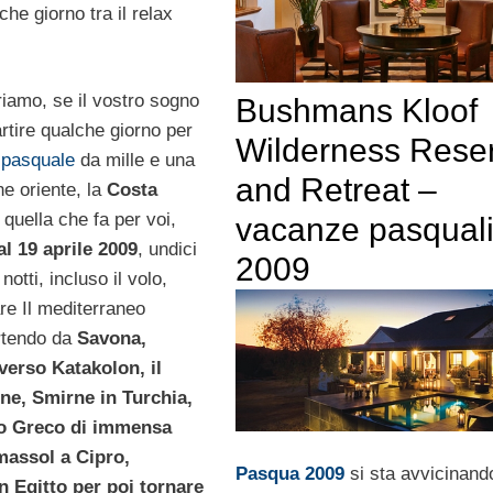
he giorno tra il relax
riamo, se il vostro sogno
Bushmans Kloof
artire qualche giorno per
Wilderness Rese
 pasquale
da mille e una
and Retreat –
ne oriente, la
Costa
quella che fa per voi,
vacanze pasqual
al 19 aprile 2009
, undici
2009
 notti, incluso il volo,
are Il mediterraneo
artendo da
Savona,
verso Katakolon, il
ne, Smirne in Turchia,
to Greco di immensa
massol a Cipro,
Pasqua 2009
si sta avvicinand
n Egitto per poi tornare