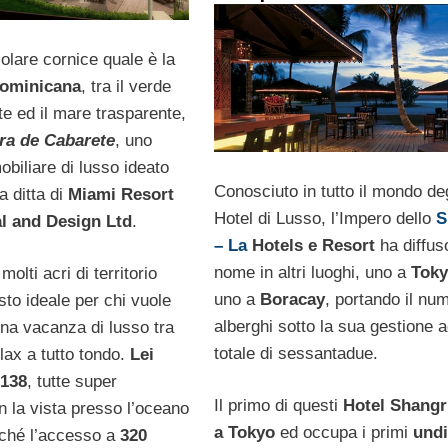
olare cornice quale è la
Dominicana
, tra il verde
e ed il mare trasparente,
ra de Cabarete
, uno
biliare di lusso ideato
Conosciuto in tutto il mondo deg
a ditta di
Miami Resort
Hotel di Lusso, l’Impero dello
S
al and Design Ltd
.
– La
Hotels e Resort
ha diffuso
nome in altri luoghi, uno a
Tok
 molti acri di territorio
uno a
Boracay
, portando il nu
osto ideale per chi vuole
alberghi sotto la sua gestione 
una vacanza di lusso tra
totale di sessantadue.
lax a tutto tondo.
Lei
 138
, tutte super
Il primo di questi
Hotel Shangr
n la vista presso l’oceano
a Tokyo
ed occupa i primi
undi
nché l’accesso a
320