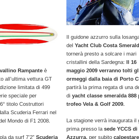
Il guidone azzurro sulla losang
del
Yacht Club Costa Smeral
tornerà presto a solcare i mari
cristallini della Sardegna:
Il 16
vallino Rampante
è
maggio 2009
verranno tolti gl
ato all’ultima vettura GT
ormeggi dalla baia di Porto 
edizione limitata di 499
partirà la prima regata di una d
rie speciale per
di
yacht classe smeralda 888 p
6° titolo Costruttori
trofeo Vela & Golf 2009.
alla Scuderia Ferrari nel
La stagione verrà inaugurata il 
del Mondo di F1 2008.
prima presso la
sede
YCCS di 
ola da surf 7’2”
Scuderia
Azzurra,
per subito
calpestare