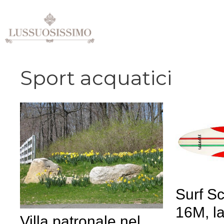
Vai
al
contenuto
Sport acquatici
Surf S
16M, la
Villa patronale nel