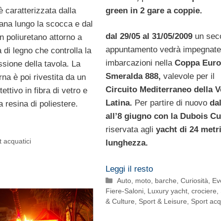
 caratterizzata dalla
green in 2 gare a coppie.
iana lungo la scocca e dal
dal 29/05 al 31/05/2009
un sec
n poliuretano attorno a
appuntamento vedrà impegnate
a di legno che controlla la
imbarcazioni nella
Coppa Eur
essione della tavola. La
Smeralda 888,
valevole per il
erna è poi rivestita da un
Circuito Mediterraneo della V
ettivo in fibra di vetro e
Latina.
Per partire di nuovo
dal
a resina di poliestere.
all’8 giugno con la Dubois Cu
riservata agli
yacht di 24 metri
t acquatici
lunghezza.
Leggi il resto
Categorie
Auto, moto, barche
,
Curiosità
,
Ev
Fiere-Saloni
,
Luxury yacht, crociere
,
& Culture
,
Sport & Leisure
,
Sport acq