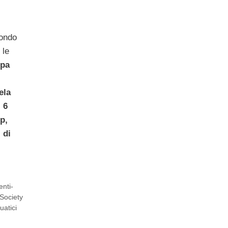
ondo
 le
opa
ela
 6
p,
 di
enti-
Society
uatici