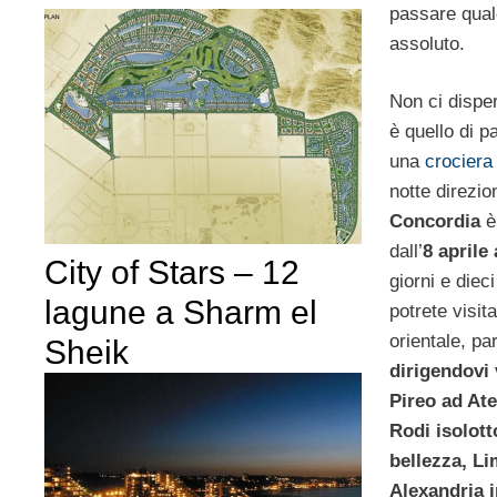
passare qualc
assoluto.
Non ci dispe
è quello di p
una
crociera
notte direzio
Concordia
è 
dall’
8 aprile 
City of Stars – 12
giorni e dieci
lagune a Sharm el
potrete visit
orientale, p
Sheik
dirigendovi 
Pireo ad Ate
Rodi isolot
bellezza, Li
Alexandria i