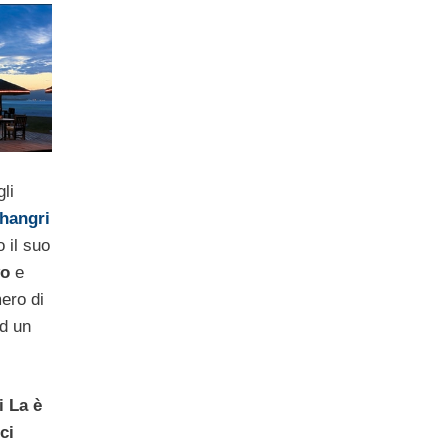
li
hangri
 il suo
yo
e
mero di
ad un
i La è
ci