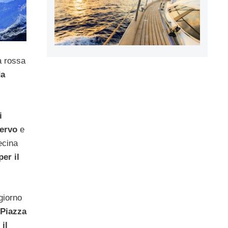
a rossa
da
i
Cervo
e
ecina
er il
giorno
Piazza
 il