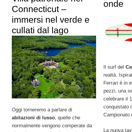
onde
Connecticut –
immersi nel verde e
cullati dal lago
Il surf del
Ca
realtà. Ispir
Ferrari è in 
pezzi, una se
celebrare il 1
conquistato d
Oggi torneremo a parlare di
Campionato 
abitazioni di lusso
, quelle che
normalmente vengono comperate da
La nuova tav