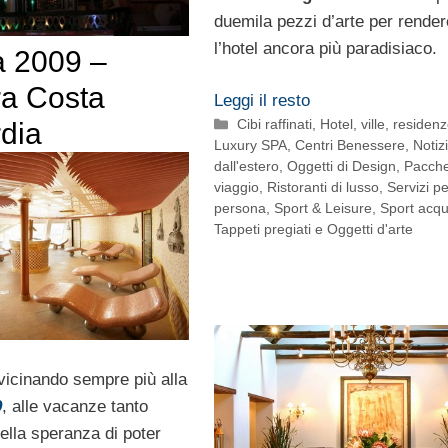
duemila pezzi d’arte per render
l’hotel ancora più paradisiaco.
 2009 –
ra Costa
Leggi il resto
Categorie
Cibi raffinati
,
Hotel, ville, residen
dia
Luxury SPA, Centri Benessere
,
Notiz
dall'estero
,
Oggetti di Design
,
Pacchet
viaggio
,
Ristoranti di lusso
,
Servizi pe
persona
,
Sport & Leisure
,
Sport acqu
Tappeti pregiati e Oggetti d'arte
vicinando sempre più alla
9
, alle vacanze tanto
ella speranza di poter