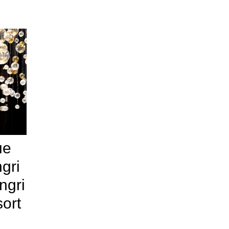
ue
gri
ngri
ort