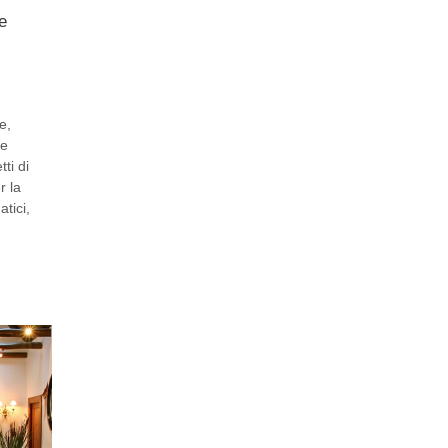
e
ze
,
ie
ti di
r la
atici
,