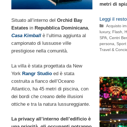
metri di spi
Leggi il resto
Situato all’interno del
Orchid Bay
Categorie
Acquisto imm
Estates
in
Repubblica Dominicana
,
luxury
,
Flash
,
H
Casa Kimball
è l’ultima aggiunta al
SPA, Centri Be
campionato di lussuose ville
persona
,
Sport
Travel & Conci
prestigiose nella comunità.
La villa è stata progettata da New
York
Rangr Studio
ed è stata
costruita a fianco dell’Oceano
Atlantico, ha 45 metri di piscina, con
dei bordi che creano delle illusioni
ottiche e tra la natura lussureggiante.
La privacy all’interno dell’edificio è
una priorità, gli occupanti potranno