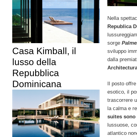
Nella spettac
Republica 
lussureggiant
sorge
Palme
Casa Kimball, il
sviluppo immo
dalla premiat
lusso della
Architectur
Repubblica
Dominicana
Il posto offre
esotico, il p
trascorrere 
la calma e re
suites sono
lussuose, co
atlantico no