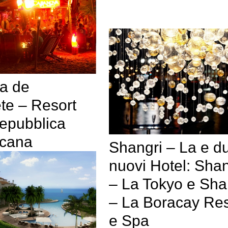
a de
te – Resort
Repubblica
cana
Shangri – La e d
nuovi Hotel: Shan
– La Tokyo e Sha
– La Boracay Res
e Spa