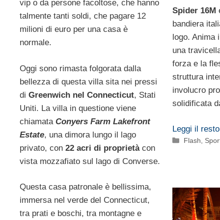
vip o da persone facoltose, che hanno
Spider 16M
è
talmente tanti soldi, che pagare 12
bandiera ital
milioni di euro per una casa è
logo. Anima i
normale.
una travicell
forza e la fl
Oggi sono rimasta folgorata dalla
struttura int
bellezza di questa villa sita nei pressi
involucro prot
di
Greenwich nel Connecticut
, Stati
solidificata d
Uniti. La villa in questione viene
chiamata
Conyers Farm Lakefront
Leggi il resto
Estate
, una dimora lungo il lago
Categorie
Flash
,
Spor
privato, con
22 acri di proprietà
con
vista mozzafiato sul lago di Converse.
Questa casa patronale è bellissima,
immersa nel verde del Connecticut,
tra prati e boschi, tra montagne e