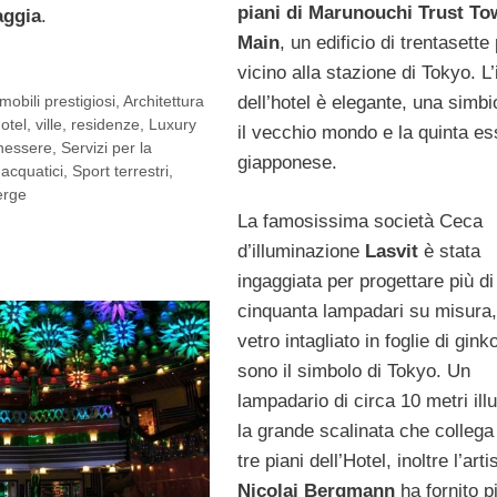
piani di Marunouchi Trust To
aggia
.
Main
, un edificio di trentasette 
vicino alla stazione di Tokyo. L’
obili prestigiosi
,
Architettura
dell’hotel è elegante, una simbi
otel, ville, residenze
,
Luxury
il vecchio mondo e la quinta e
nessere
,
Servizi per la
giapponese.
 acquatici
,
Sport terrestri
,
erge
La famosissima società Ceca
d’illuminazione
Lasvit
è stata
ingaggiata per progettare più di
cinquanta lampadari su misura
vetro intagliato in foglie di gink
sono il simbolo di Tokyo. Un
lampadario di circa 10 metri ill
la grande scalinata che collega 
tre piani dell’Hotel, inoltre l’arti
Nicolai Bergmann
ha fornito pi