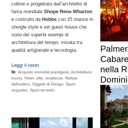
colline e progettata dall’architetto di
fama mondiale
Shope Reno Wharton
e costruito da
Hobbs
con 25 stanze in
shingle style e sei guest house che
sono dei superbi esempi di
architettura del tempo, mixata tra
Palmer
qualità artigianale e tecnologia.
Cabare
Leggi il resto
nella 
Categorie
Acquisto immobili prestigiosi
,
Architettura
Domini
luxury
,
Hotel, ville, residenze
,
Notizie
dall'estero
,
Oggetti di Design
,
Sport
acquatici
,
Sport terrestri