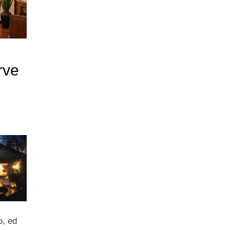
rve
i
o, ed