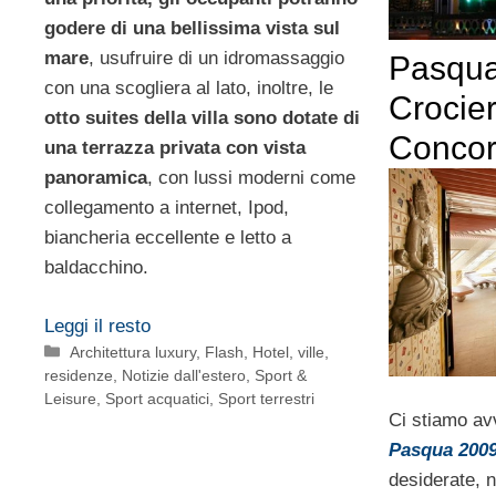
godere di una bellissima vista sul
mare
, usufruire di un idromassaggio
Pasqua
con una scogliera al lato, inoltre, le
Crocie
otto suites della villa sono dotate di
Concor
una terrazza privata con vista
panoramica
, con lussi moderni come
collegamento a internet, Ipod,
biancheria eccellente e letto a
baldacchino.
Leggi il resto
Categorie
Architettura luxury
,
Flash
,
Hotel, ville,
residenze
,
Notizie dall'estero
,
Sport &
Leisure
,
Sport acquatici
,
Sport terrestri
Ci stiamo av
Pasqua 200
desiderate, n