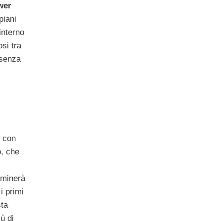
wer
piani
interno
osi tra
ssenza
, con
o, che
uminerà
i primi
sta
ù di