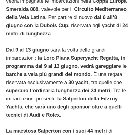
vedrà impegnate le imbarcazioni nella
Coppa Europa
Smeralda 888,
valevole per il
Circuito Mediterraneo
della Vela Latina.
Per partire di nuovo
dal 6 all’8
giugno con la Dubois Cup,
riservata agli
yacht di 24
metri di lunghezza.
Dal 9 al 13 giugno
sarà la volta delle grandi
imbarcazioni:
la Loro Piana Superyacht Regatta,
in
programma dal 9 al 13 giugno,
vedrà gareggiare le
barche a vela più grandi del mondo.
È una regata
riservata esclusivamente a
30 yacht,
tra quelle che
superano l’ordinaria lunghezza dei 24 metri.
Tra le
imbarcazioni presenti,
la Salperton della Fitzroy
Yachts, che sarà uno degli sponsor oltre a quelli
tecnici di Audi e Rolex.
La maestosa Salperton con i suoi 44 metri
di