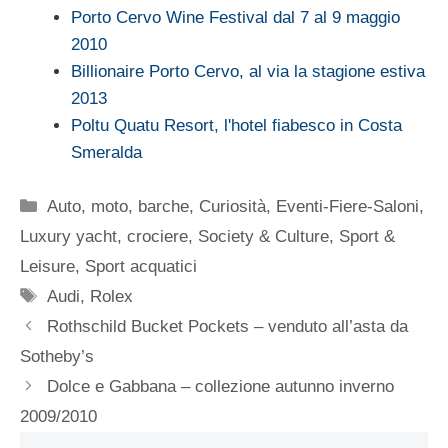
Porto Cervo Wine Festival dal 7 al 9 maggio
2010
Billionaire Porto Cervo, al via la stagione estiva
2013
Poltu Quatu Resort, l'hotel fiabesco in Costa
Smeralda
Categorie
Auto, moto, barche
,
Curiosità
,
Eventi-Fiere-Saloni
,
Luxury yacht, crociere
,
Society & Culture
,
Sport &
Leisure
,
Sport acquatici
Tag
Audi
,
Rolex
Rothschild Bucket Pockets – venduto all’asta da
Sotheby’s
Dolce e Gabbana – collezione autunno inverno
2009/2010