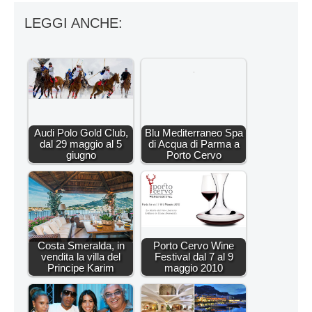
LEGGI ANCHE:
Audi Polo Gold Club,
Blu Mediterraneo Spa
dal 29 maggio al 5
di Acqua di Parma a
giugno
Porto Cervo
Costa Smeralda, in
Porto Cervo Wine
vendita la villa del
Festival dal 7 al 9
Principe Karim
maggio 2010