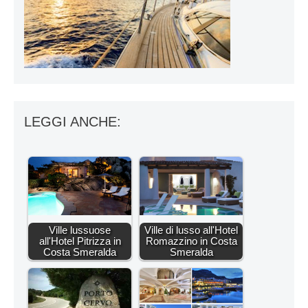
LEGGI ANCHE:
Ville lussuose
Ville di lusso all'Hotel
all'Hotel Pitrizza in
Romazzino in Costa
Costa Smeralda
Smeralda