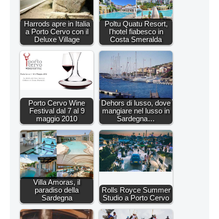
Harrods apre in Italia
Poltu Quatu Resort,
a Porto Cervo con il
l'hotel fiabesco in
Deluxe Village
Costa Smeralda
Porto Cervo Wine
Dehors di lusso, dove
Festival dal 7 al 9
mangiare nel lusso in
maggio 2010
Sardegna…
Villa Amoras, il
paradiso della
Rolls Royce Summer
Sardegna
Studio a Porto Cervo