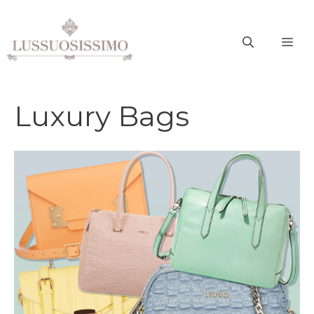
Vai
al
ME
contenuto
Luxury Bags