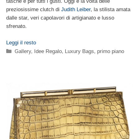
tasche e per tutti i gusti. Oggi è la volta delle
preziosissime clutch di
Judith Leiber
, la stilista amata
dalle star, veri capolavori di artigianato e lusso
sfrenato.
Leggi il resto
Categorie
Gallery
,
Idee Regalo
,
Luxury Bags
,
primo piano