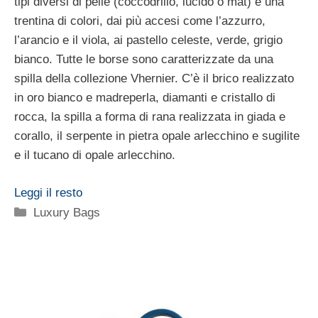
tipi diversi di pelle (coccodrillo, lucido o mat) e una
trentina di colori, dai più accesi come l’azzurro,
l’arancio e il viola, ai pastello celeste, verde, grigio
bianco. Tutte le borse sono caratterizzate da una
spilla della collezione Vhernier. C’è il brico realizzato
in oro bianco e madreperla, diamanti e cristallo di
rocca, la spilla a forma di rana realizzata in giada e
corallo, il serpente in pietra opale arlecchino e sugilite
e il tucano di opale arlecchino.
Leggi il resto
Categorie
Luxury Bags