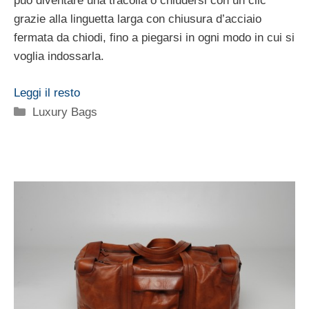
può diventare una tracolla o chiudersi con un clic
grazie alla linguetta larga con chiusura d’acciaio
fermata da chiodi, fino a piegarsi in ogni modo in cui si
voglia indossarla.
Leggi il resto
Categorie
Luxury Bags