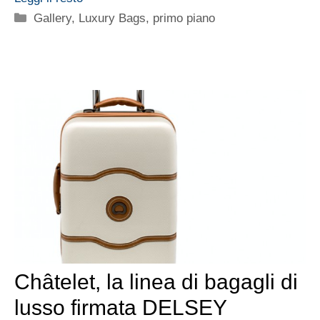
Categorie
Gallery
,
Luxury Bags
,
primo piano
Châtelet, la linea di bagagli di
lusso firmata DELSEY