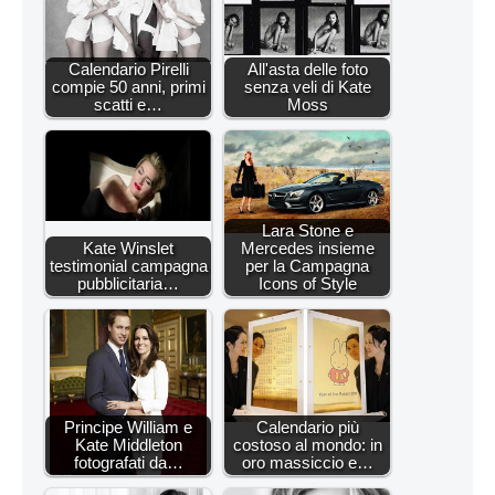
Calendario Pirelli
All'asta delle foto
compie 50 anni, primi
senza veli di Kate
scatti e…
Moss
Lara Stone e
Kate Winslet
Mercedes insieme
testimonial campagna
per la Campagna
pubblicitaria…
Icons of Style
Principe William e
Calendario più
Kate Middleton
costoso al mondo: in
fotografati da…
oro massiccio e…