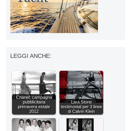
LEGGI ANCHE:
Chanel: campagna
pubblicitaria
Lara Stone
primavera estate
testimonial per 3 linee
2012
di Calvin Klein