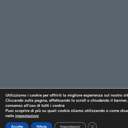
Utilizziamo i cookie per offrirti la migliore esperienza sul nostro si
Cliccando sulla pagina, effettuando lo scroll o chiudendo il banner, 
consenso all’uso di tutti i cookie
Puoi scoprire di più su quali cookie stiamo utilizzando o come disat
nelle
impostazioni
CLOSE GDPR COO
Accetta
Rifiuta
Impostazioni