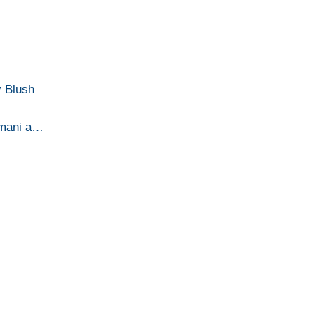
y Blush
rmani a…