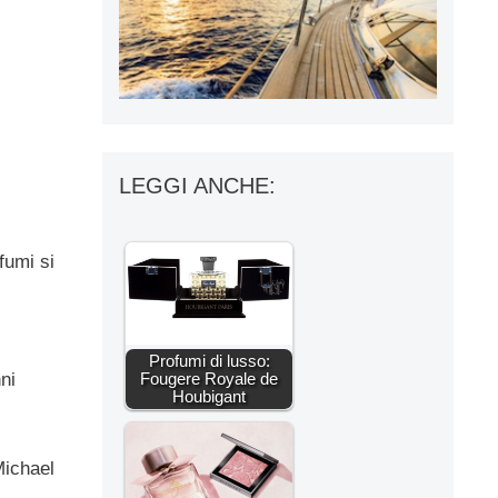
LEGGI ANCHE:
fumi si
.
Profumi di lusso:
ni
Fougere Royale de
Houbigant
Michael