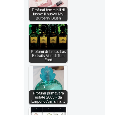
Profumi femminili di
lusso: il nuovo My
Burberry Blush
Profumi di lusso: Les
Extraits Vert di Tom
Ford
Profumi primavera
estate 2009 - da
Emporio Armani a…