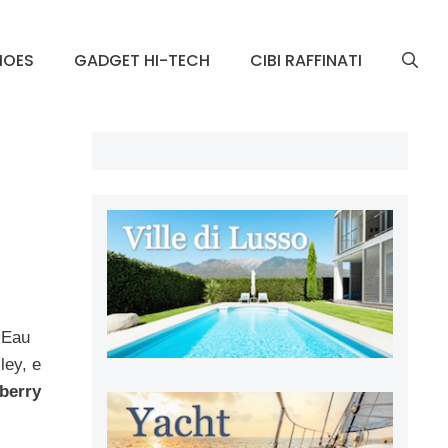
HOES
GADGET HI-TECH
CIBI RAFFINATI
l’Eau
ley, e
berry