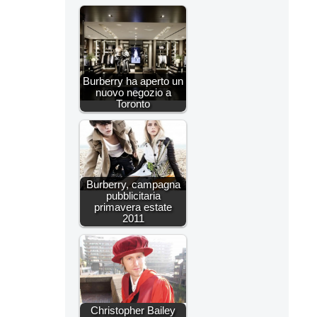
Burberry ha aperto un
nuovo negozio a
Toronto
Burberry, campagna
pubblicitaria
primavera estate
2011
Christopher Bailey