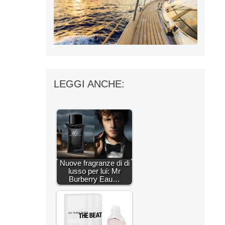
LEGGI ANCHE:
Nuove fragranze di di
lusso per lui: Mr
Burberry Eau…