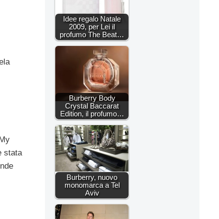
Idee regalo Natale
2009, per Lei il
profumo The Beat…
ela
Burberry Body
Crystal Baccarat
Edition, il profumo…
 My
 stata
ende
Burberry, nuovo
monomarca a Tel
Aviv