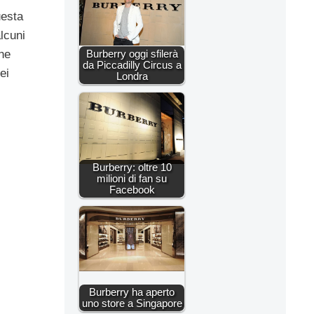
uesta
alcuni
he
Burberry oggi sfilerà
da Piccadilly Circus a
ei
Londra
Burberry: oltre 10
milioni di fan su
Facebook
Burberry ha aperto
uno store a Singapore