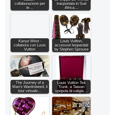
collaborazione per
trasportata in Sud
le…
Africa…
Kanye West -
Louis Vuitton,
collabora con Louis
accessori leopardati
Vuitton
by Stephen Sprouse
The Journey of a
Louis Vuitton Tea
Man’s Wardrobeed, il
Trunk, a Taiwan
tour virtuale…
spopola la valigia…